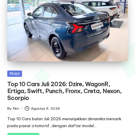
Posted
Mobil
in
Top 10 Cars Juli 2026: Dzire, WagonR,
Ertiga, Swift, Punch, Fronx, Creta, Nexon,
Scorpio
By
fikri
Agustus 6, 2026
Posted
by
Top 10 Cars bulan Juli 2026 menunjukkan dinamika menarik
pada pasar otomotif, dengan daftar model…