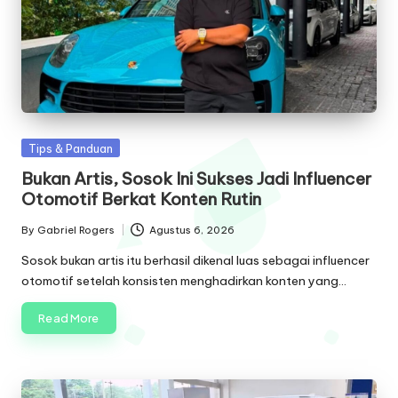
Posted
Tips & Panduan
in
Bukan Artis, Sosok Ini Sukses Jadi Influencer
Otomotif Berkat Konten Rutin
By
Gabriel Rogers
Agustus 6, 2026
Posted
by
Sosok bukan artis itu berhasil dikenal luas sebagai influencer
otomotif setelah konsisten menghadirkan konten yang…
Read More