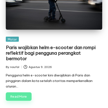
Posted
Motor
in
Paris wajibkan helm e-scooter dan rompi
reflektif bagi pengguna perangkat
bermotor
By
naufal
Agustus 9, 2026
Posted
by
Pengguna helm e-scooter kini diwajibkan di Paris dan
pinggiran dalam kota setelah otoritas memperkenalkan
aturan…
Read More