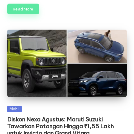
Read More
Posted
Mobil
in
Diskon Nexa Agustus: Maruti Suzuki
Tawarkan Potongan Hingga ₹1,55 Lakh
untuk Invicto dan Grand Vitara