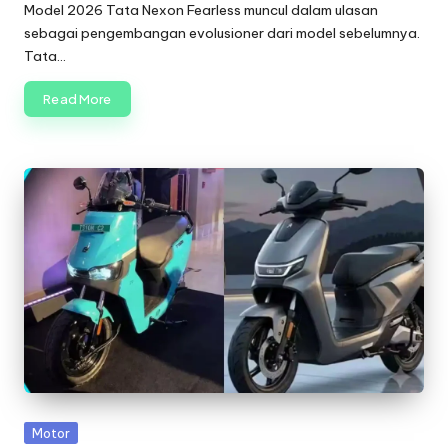
by
Model 2026 Tata Nexon Fearless muncul dalam ulasan
sebagai pengembangan evolusioner dari model sebelumnya.
Tata…
Read More
Posted
Motor