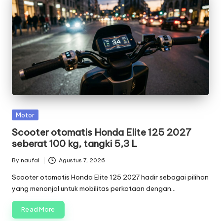
Posted
Motor
in
Scooter otomatis Honda Elite 125 2027
seberat 100 kg, tangki 5,3 L
By
naufal
Agustus 7, 2026
Posted
by
Scooter otomatis Honda Elite 125 2027 hadir sebagai pilihan
yang menonjol untuk mobilitas perkotaan dengan…
Read More