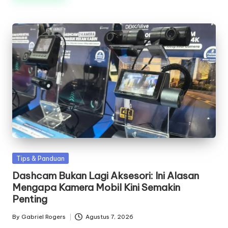
Posted
Tips & Panduan
in
Dashcam Bukan Lagi Aksesori: Ini Alasan
Mengapa Kamera Mobil Kini Semakin
Penting
By
Gabriel Rogers
Agustus 7, 2026
Posted