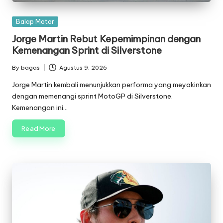
Posted
Balap Motor
in
Jorge Martin Rebut Kepemimpinan dengan
Kemenangan Sprint di Silverstone
By
bagas
Agustus 9, 2026
Posted
by
Jorge Martin kembali menunjukkan performa yang meyakinkan
dengan memenangi sprint MotoGP di Silverstone.
Kemenangan ini…
Read More