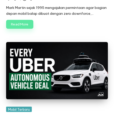
Posted
by
Mark Martin sejak 1995 mengajukan permintaan agar bagian
depan mobil balap dibuat dengan zero downforce,…
Read More
Posted
Mobil Terbaru