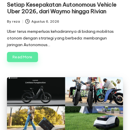
in
Setiap Kesepakatan Autonomous Vehicle
Uber 2026, dari Waymo hingga Rivian
By
reza
Agustus 6, 2026
Posted
by
Uber terus memperluas kehadirannya di bidang mobilitas
otonom dengan strategi yang berbeda: membangun
jaringan Autonomous…
Read More