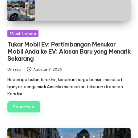
Posted
Mobil Terbaru
in
Tukar Mobil Ev: Pertimbangan Menukar
Mobil Anda ke EV: Alasan Baru yang Menarik
Sekarang
By
reza
Agustus 7, 2026
Posted
by
Beberapa bulan terakhir, kenaikan harga bensin membuat
banyak pengemudi Amerika merasakan tekanan di pompa.
Kondisi…
Read More