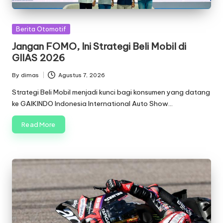
Posted
Berita Otomotif
in
Jangan FOMO, Ini Strategi Beli Mobil di
GIIAS 2026
By
dimas
Agustus 7, 2026
Posted
by
Strategi Beli Mobil menjadi kunci bagi konsumen yang datang
ke GAIKINDO Indonesia International Auto Show…
Read More