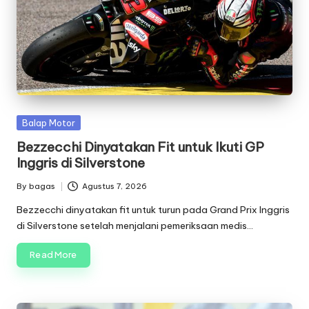
Posted
Balap Motor
in
Bezzecchi Dinyatakan Fit untuk Ikuti GP
Inggris di Silverstone
By
bagas
Agustus 7, 2026
Posted
by
Bezzecchi dinyatakan fit untuk turun pada Grand Prix Inggris
di Silverstone setelah menjalani pemeriksaan medis…
Read More