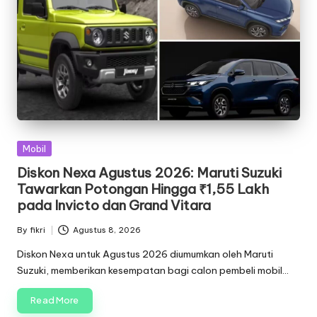
Posted
Mobil
in
Diskon Nexa Agustus 2026: Maruti Suzuki
Tawarkan Potongan Hingga ₹1,55 Lakh
pada Invicto dan Grand Vitara
By
fikri
Agustus 8, 2026
Posted
by
Diskon Nexa untuk Agustus 2026 diumumkan oleh Maruti
Suzuki, memberikan kesempatan bagi calon pembeli mobil…
Read More