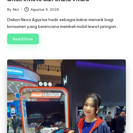
By
fikri
Agustus 9, 2026
Posted
by
Diskon Nexa Agustus hadir sebagai kabar menarik bagi
konsumen yang berencana membeli mobil lewat jaringan…
Read More