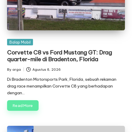
Posted
Balap Mobil
in
Corvette C8 vs Ford Mustang GT: Drag
quarter-mile di Bradenton, Florida
By
arga
Agustus 8, 2026
Posted
by
Di Bradenton Motorsports Park, Florida, sebuah rekaman
drag race menampilkan Corvette C8 yang berhadapan
dengan…
Read More