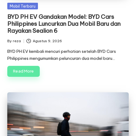
g
Posted
Mobil Terbaru
in
e
BYD PH EV Gandakan Model: BYD Cars
Philippines Luncurkan Dua Mobil Baru dan
q
Rayakan Sealion 6
ui
By
reza
Agustus 9, 2026
Posted
p
by
BYD PH EV kembali mencuri perhatian setelah BYD Cars
m
Philippines mengumumkan peluncuran dua model baru…
e
Read More
n
t