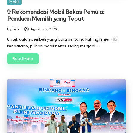
Posted
Mobil
in
9 Rekomendasi Mobil Bekas Pemula:
Panduan Memilih yang Tepat
By
fikri
Agustus 7, 2026
Posted
by
Untuk calon pembeli yang baru pertama kali ingin memiliki
kendaraan, pilihan mobil bekas sering menjadi…
Read More