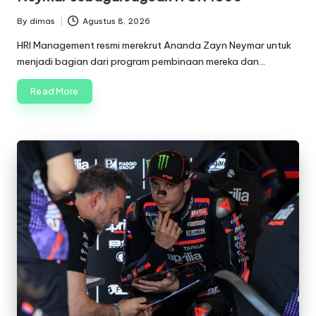
By
dimas
Agustus 8, 2026
Posted
by
HRI Management resmi merekrut Ananda Zayn Neymar untuk
menjadi bagian dari program pembinaan mereka dan…
Read More