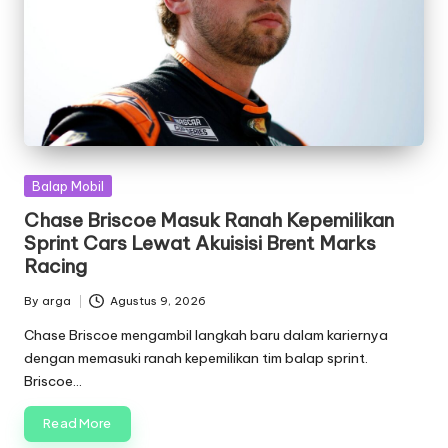
Posted
Balap Mobil
in
Chase Briscoe Masuk Ranah Kepemilikan
Sprint Cars Lewat Akuisisi Brent Marks
Racing
By
arga
Agustus 9, 2026
Posted
by
Chase Briscoe mengambil langkah baru dalam kariernya
dengan memasuki ranah kepemilikan tim balap sprint.
Briscoe…
Read More