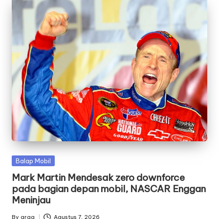
Posted
Balap Mobil
in
Mark Martin Mendesak zero downforce
pada bagian depan mobil, NASCAR Enggan
Meninjau
By
arga
Agustus 7, 2026