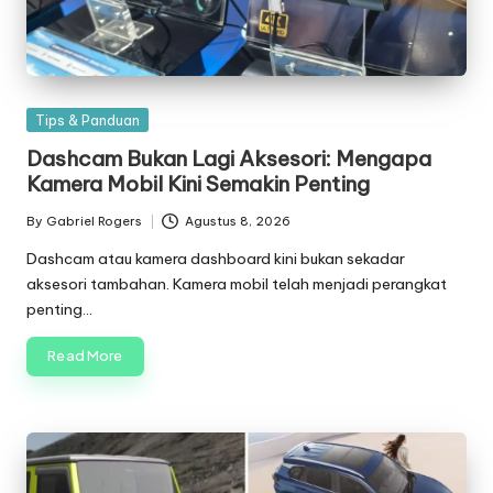
Posted
Tips & Panduan
in
Dashcam Bukan Lagi Aksesori: Mengapa
Kamera Mobil Kini Semakin Penting
By
Gabriel Rogers
Agustus 8, 2026
Posted
by
Dashcam atau kamera dashboard kini bukan sekadar
aksesori tambahan. Kamera mobil telah menjadi perangkat
penting…
Read More