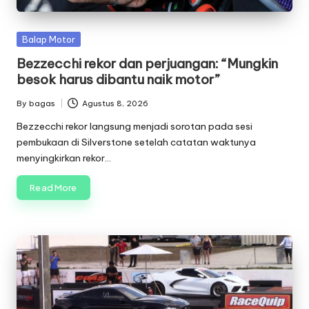
Posted
Balap Motor
in
Bezzecchi rekor dan perjuangan: “Mungkin
besok harus dibantu naik motor”
By
bagas
Agustus 8, 2026
Posted
by
Bezzecchi rekor langsung menjadi sorotan pada sesi
pembukaan di Silverstone setelah catatan waktunya
menyingkirkan rekor…
Read More