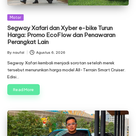
Posted
Motor
in
Segway Xafari dan Xyber e-bike Turun
Harga: Promo EcoFlow dan Penawaran
Perangkat Lain
By
naufal
Agustus 6, 2026
Posted
by
Segway Xafari kembali menjadi sorotan setelah merek
tersebut menurunkan harga model All-Terrain Smart Cruiser.
Edisi…
Read More