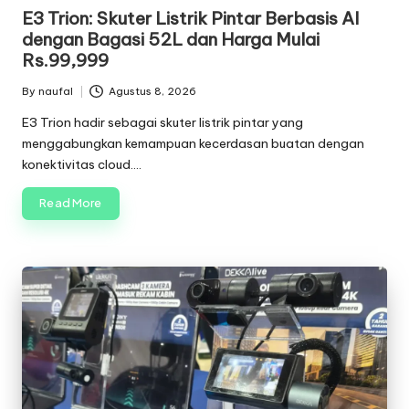
in
E3 Trion: Skuter Listrik Pintar Berbasis AI
dengan Bagasi 52L dan Harga Mulai
Rs.99,999
By
naufal
Agustus 8, 2026
Posted
by
E3 Trion hadir sebagai skuter listrik pintar yang
menggabungkan kemampuan kecerdasan buatan dengan
konektivitas cloud.…
Read More