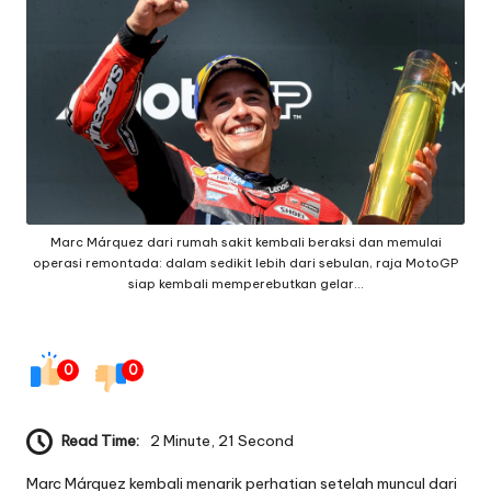
g
e
q
ui
p
m
Marc Márquez dari rumah sakit kembali beraksi dan memulai
e
operasi remontada: dalam sedikit lebih dari sebulan, raja MotoGP
n
siap kembali memperebutkan gelar…
t
0
0
Read Time:
2 Minute, 21 Second
Marc Márquez kembali menarik perhatian setelah muncul dari