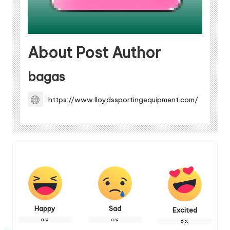
About Post Author
bagas
https://www.lloydssportingequipment.com/
Happy
Sad
Excited
0
%
0
%
0
%