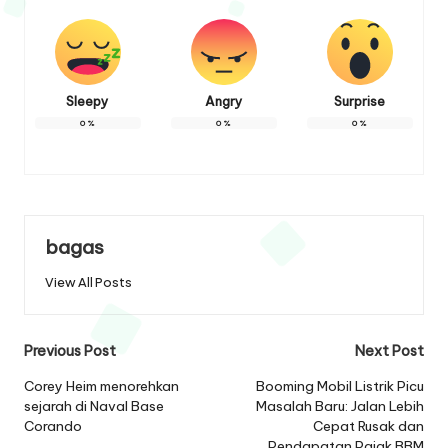
Sleepy
Angry
Surprise
0
%
0
%
0
%
bagas
View All Posts
Post
Previous Post
Next Post
navigation
Corey Heim menorehkan
Booming Mobil Listrik Picu
sejarah di Naval Base
Masalah Baru: Jalan Lebih
Corando
Cepat Rusak dan
Pendapatan Pajak BBM