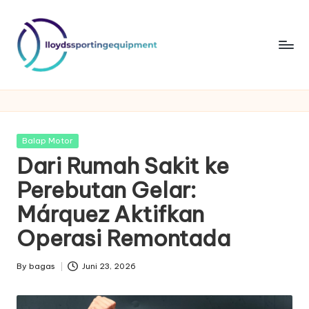
Skip
to
content
ll
lloydssportingequipment
o
y
Posted
Balap Motor
d
in
Dari Rumah Sakit ke
s
Perebutan Gelar:
s
Márquez Aktifkan
p
Operasi Remontada
o
By
bagas
Juni 23, 2026
rt
Posted
by
in