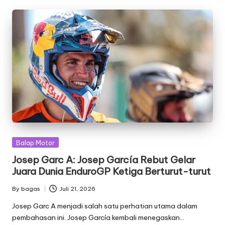
Posted
Balap Motor
in
Josep Garc A: Josep García Rebut Gelar
Juara Dunia EnduroGP Ketiga Berturut-turut
By
bagas
Juli 21, 2026
Posted
by
Josep Garc A menjadi salah satu perhatian utama dalam
pembahasan ini. Josep García kembali menegaskan…