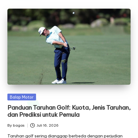
Posted
Balap Motor
in
Panduan Taruhan Golf: Kuota, Jenis Taruhan,
dan Prediksi untuk Pemula
By
bagas
Juli 16, 2026
Posted
by
Taruhan golf sering dianggap berbeda dengan perjudian