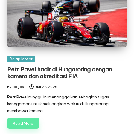
Posted
Balap Motor
in
Petr Pavel hadir di Hungaroring dengan
kamera dan akreditasi FIA
By
bagas
Juli 27, 2026
Posted
by
Petr Pavel minggu ini menanggalkan sebagian tugas
kenegaraan untuk meluangkan waktu di Hungaroring,
membawa kamera…
Read More