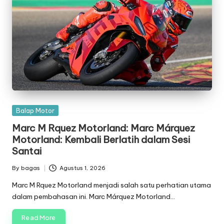
Posted
Balap Motor
in
Marc M Rquez Motorland: Marc Márquez
Motorland: Kembali Berlatih dalam Sesi
Santai
By
bagas
Agustus 1, 2026
Posted
by
Marc M Rquez Motorland menjadi salah satu perhatian utama
dalam pembahasan ini. Marc Márquez Motorland…
Read More