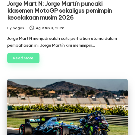
Jorge Mart N: Jorge Martín puncaki
klasemen MotoGP sekaligus pemimpin
kecelakaan musim 2026
By
bagas
Agustus 3, 2026
Posted
by
Jorge Mart N menjadi salah satu perhatian utama dalam
pembahasan ini. Jorge Martín kini memimpin…
Read More