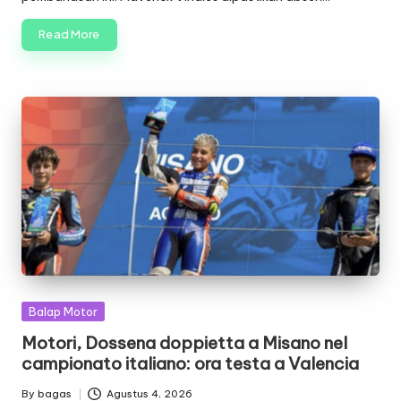
Read More
Posted
Balap Motor
in
Motori, Dossena doppietta a Misano nel
campionato italiano: ora testa a Valencia
By
bagas
Agustus 4, 2026