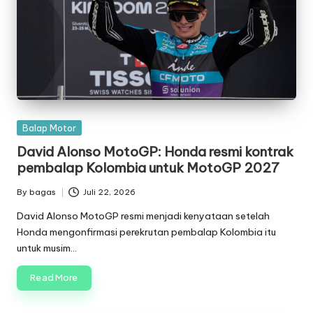
Posted
Balap Motor
in
David Alonso MotoGP: Honda resmi kontrak
pembalap Kolombia untuk MotoGP 2027
By
bagas
Juli 22, 2026
Posted
by
David Alonso MotoGP resmi menjadi kenyataan setelah
Honda mengonfirmasi perekrutan pembalap Kolombia itu
untuk musim…
Read More