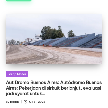
Posted
Balap Motor
in
Aut Dromo Buenos Aires: Autódromo Buenos
Aires: Pekerjaan di sirkuit berlanjut, evaluasi
jadi syarat untuk…
By
bagas
Juli 31, 2026
Posted