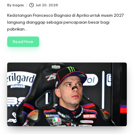
By
bagas
Juli 20, 2026
Posted
by
Kedatangan Francesco Bagnaia di Aprilia untuk musim 2027
langsung dianggap sebagai pencapaian besar bagi
pabrikan…
Read More