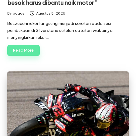
besok harus dibantu naik motor”
By
bagas
Agustus 8, 2026
Posted
by
Bezzecchi rekor langsung menjadi sorotan pada sesi
pembukaan di Silverstone setelah catatan waktunya
menyingkirkan rekor…
Read More