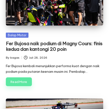
Posted
Balap Motor
in
Fer Bujosa naik podium di Magny Cours: finis
kedua dan kantongi 20 poin
By
bagas
Juli 28, 2026
Posted
by
Fer Bujosa kembali menunjukkan performa kuat dengan naik
podium pada putaran keenam musim ini. Pembalap…
Read More