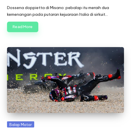
Posted
by
Dossena doppietta di Misano: pebalap itu meraih dua
kemenangan pada putaran kejuaraan Italia di sirkuit…
Read More
Posted
Balap Motor
in