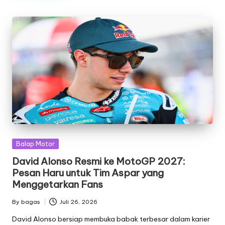
Posted
Balap Motor
in
David Alonso Resmi ke MotoGP 2027:
Pesan Haru untuk Tim Aspar yang
Menggetarkan Fans
By
bagas
Juli 26, 2026
Posted
by
David Alonso bersiap membuka babak terbesar dalam karier