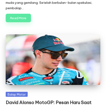
muda yang gemilang. Setelah berbulan-bulan spekulasi,
pembalap…
Read More
Posted
Balap Motor
in
David Alonso MotoGP: Pesan Haru Saat