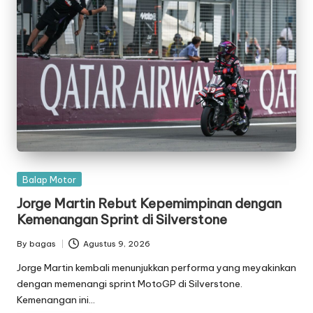
Posted
Balap Motor
in
Jorge Martin Rebut Kepemimpinan dengan
Kemenangan Sprint di Silverstone
By
bagas
Agustus 9, 2026
Posted
by
Jorge Martin kembali menunjukkan performa yang meyakinkan
dengan memenangi sprint MotoGP di Silverstone.
Kemenangan ini…