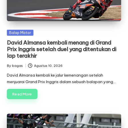
g
e
q
Posted
Balap Motor
ui
in
David Almansa kembali menang di Grand
p
Prix Inggris setelah duel yang ditentukan di
m
lap terakhir
e
By
bagas
Agustus 10, 2026
Posted
n
by
David Almansa kembali ke jalur kemenangan setelah
menjuarai Grand Prix Inggris dalam sebuah balapan yang…
t
Read More