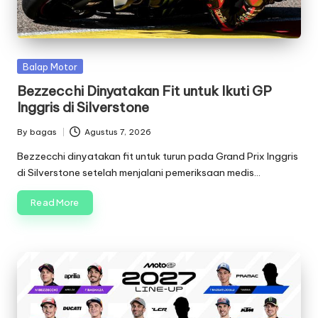
Posted
Balap Motor
in
Bezzecchi Dinyatakan Fit untuk Ikuti GP
Inggris di Silverstone
By
bagas
Agustus 7, 2026
Posted
by
Bezzecchi dinyatakan fit untuk turun pada Grand Prix Inggris
di Silverstone setelah menjalani pemeriksaan medis…
Read More