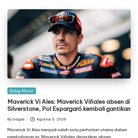
Posted
Balap Motor
in
Maverick Vi Ales: Maverick Viñales absen di
Silverstone, Pol Espargaró kembali gantikan
By
bagas
Agustus 5, 2026
Posted
by
Maverick Vi Ales menjadi salah satu perhatian utama dalam
pembahasan ini. Maverick Viñales dipastikan absen…