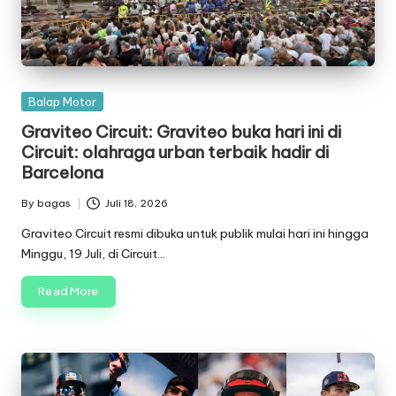
Posted
Balap Motor
in
Graviteo Circuit: Graviteo buka hari ini di
Circuit: olahraga urban terbaik hadir di
Barcelona
By
bagas
Juli 18, 2026
Posted
by
Graviteo Circuit resmi dibuka untuk publik mulai hari ini hingga
Minggu, 19 Juli, di Circuit…
Read More