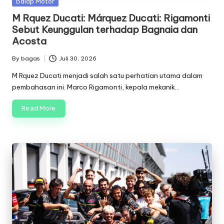
Posted
Balap Motor
in
M Rquez Ducati: Márquez Ducati: Rigamonti
Sebut Keunggulan terhadap Bagnaia dan
Acosta
By
bagas
Juli 30, 2026
Posted
by
M Rquez Ducati menjadi salah satu perhatian utama dalam
pembahasan ini. Marco Rigamonti, kepala mekanik…
Read More