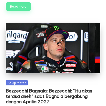
Read More
Posted
Balap Motor
in
Bezzecchi Bagnaia: Bezzecchi: “Itu akan
terasa aneh” saat Bagnaia bergabung
dengan Aprilia 2027