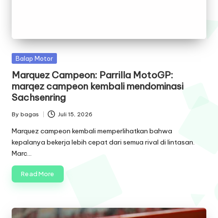
Posted
Balap Motor
in
Marquez Campeon: Parrilla MotoGP:
marqez campeon kembali mendominasi
Sachsenring
By
bagas
Juli 15, 2026
Posted
by
Marquez campeon kembali memperlihatkan bahwa
kepalanya bekerja lebih cepat dari semua rival di lintasan.
Marc…
Read More