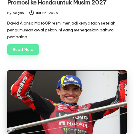
Promosi ke Honda untuk Musim 2027
By
bagas
Juli 25, 2026
Posted
by
David Alonso MotoGP resmi menjadi kenyataan setelah
pengumuman awal pekan ini yang menegaskan bahwa
pembalap…
Read More