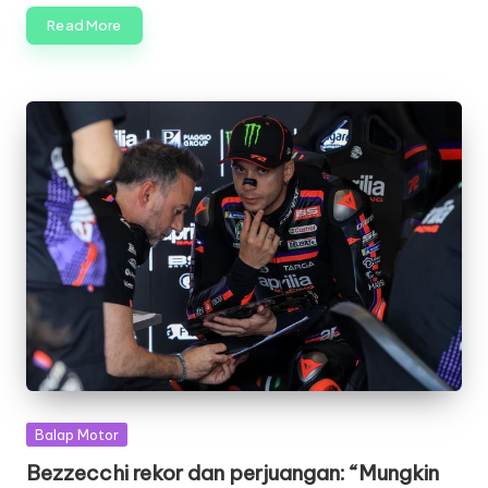
Read More
Posted
Balap Motor
in
Bezzecchi rekor dan perjuangan: “Mungkin