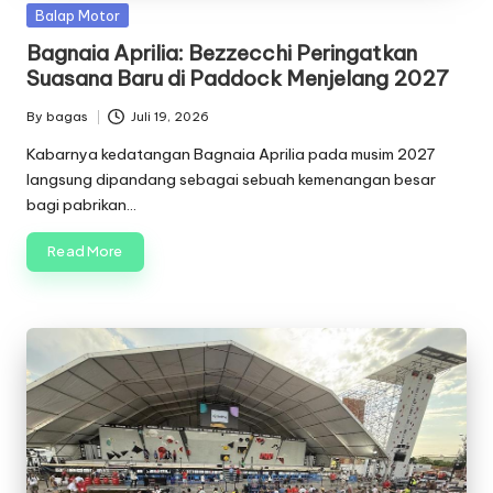
Posted
Balap Motor
in
Bagnaia Aprilia: Bezzecchi Peringatkan
Suasana Baru di Paddock Menjelang 2027
By
bagas
Juli 19, 2026
Posted
by
Kabarnya kedatangan Bagnaia Aprilia pada musim 2027
langsung dipandang sebagai sebuah kemenangan besar
bagi pabrikan…
Read More