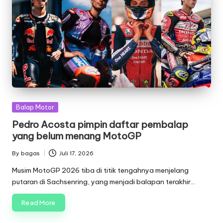
Posted
Balap Motor
in
Pedro Acosta pimpin daftar pembalap
yang belum menang MotoGP
By
bagas
Juli 17, 2026
Posted
by
Musim MotoGP 2026 tiba di titik tengahnya menjelang
putaran di Sachsenring, yang menjadi balapan terakhir…
Read More