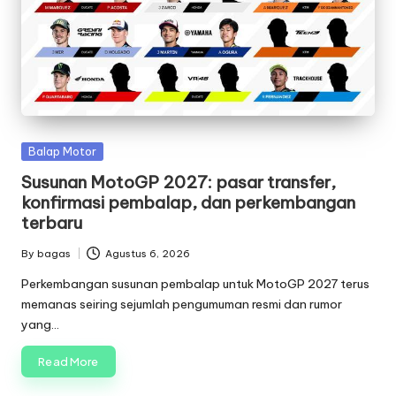
Posted
Balap Motor
in
Susunan MotoGP 2027: pasar transfer,
konfirmasi pembalap, dan perkembangan
terbaru
By
bagas
Agustus 6, 2026
Posted
by
Perkembangan susunan pembalap untuk MotoGP 2027 terus
memanas seiring sejumlah pengumuman resmi dan rumor
yang…
Read More