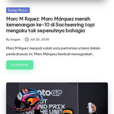
Posted
Balap Motor
in
Marc M Rquez: Marc Márquez meraih
kemenangan ke-10 di Sachsenring tapi
mengaku tak sepenuhnya bahagia
By
bagas
Juli 23, 2026
Posted
by
Marc M Rquez menjadi salah satu perhatian utama dalam
pembahasan ini. Marc Márquez kembali menegaskan…
Read More