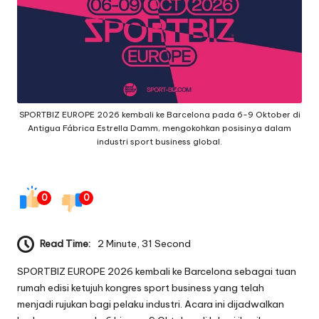
g
e
q
ui
p
SPORTBIZ EUROPE 2026 kembali ke Barcelona pada 6-9 Oktober di
Antigua Fábrica Estrella Damm, mengokohkan posisinya dalam
m
industri sport business global.
e
n
0
0
t
Read Time:
2 Minute, 31 Second
SPORTBIZ EUROPE 2026 kembali ke Barcelona sebagai tuan
rumah edisi ketujuh kongres sport business yang telah
menjadi rujukan bagi pelaku industri. Acara ini dijadwalkan