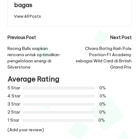
bagas
View All Posts
Post
Previous Post
Next Post
navigation
Racing Bulls siapkan
Chiara Battig Raih Pole
rencana untuk optimalkan
Position F1 Academy
pengelolaan energi di
sebagai Wild Card di British
Silverstone
Grand Prix
Average Rating
5 Star
0%
4 Star
0%
3 Star
0%
2 Star
0%
1 Star
0%
(Add your review)