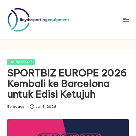
Skip
to
content
ll
lloydssportingequipment
o
y
Posted
Balap Motor
d
in
SPORTBIZ EUROPE 2026
s
Kembali ke Barcelona
s
untuk Edisi Ketujuh
p
By
bagas
Juli 3, 2026
o
Posted
by
rt
in