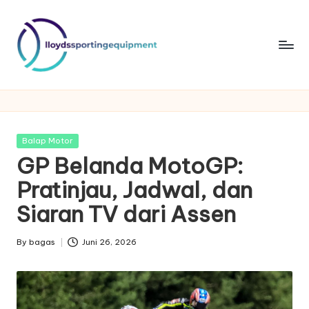
Skip
to
content
ll
lloydssportingequipment
o
y
Posted
Balap Motor
d
in
GP Belanda MotoGP:
s
Pratinjau, Jadwal, dan
s
Siaran TV dari Assen
p
By
bagas
Juni 26, 2026
o
Posted
by
rt
in