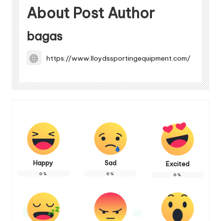
About Post Author
bagas
https://www.lloydssportingequipment.com/
Happy
Sad
Excited
0
%
0
%
0
%