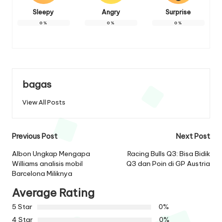
Sleepy
Angry
Surprise
0
%
0
%
0
%
bagas
View All Posts
Post
Previous Post
Next Post
navigation
Albon Ungkap Mengapa
Racing Bulls Q3: Bisa Bidik
Williams analisis mobil
Q3 dan Poin di GP Austria
Barcelona Miliknya
Average Rating
5 Star
0%
4 Star
0%