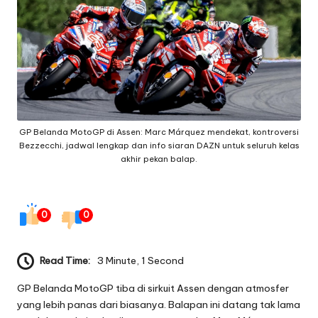
g
e
q
ui
p
GP Belanda MotoGP di Assen: Marc Márquez mendekat, kontroversi
m
Bezzecchi, jadwal lengkap dan info siaran DAZN untuk seluruh kelas
e
akhir pekan balap.
n
t
0
0
Read Time:
3 Minute, 1 Second
GP Belanda MotoGP tiba di sirkuit Assen dengan atmosfer
yang lebih panas dari biasanya. Balapan ini datang tak lama