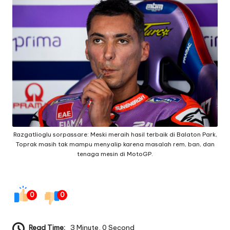
g
e
q
ui
p
m
e
n
Razgatlioglu sorpassare: Meski meraih hasil terbaik di Balaton Park,
Toprak masih tak mampu menyalip karena masalah rem, ban, dan
t
tenaga mesin di MotoGP.
0
0
Read Time:
3 Minute, 0 Second