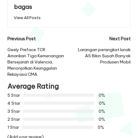
bagas
View All Posts
Post
Previous Post
Next Post
navigation
Geely Preface TCR
Larangan perangkat lunak
Amankan Tiga Kemenangan
AS Bikin Susah Banyak
Bersejarah di Valencia,
Produsen Mobil
Menonjolkan Keunggulan
Rekayasa CMA
Average Rating
5 Star
0%
4 Star
0%
3 Star
0%
2 Star
0%
1 Star
0%
(Add your review)