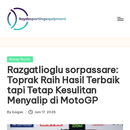
Skip
to
content
ll
lloydssportingequipment
o
y
Posted
Balap Motor
d
in
Razgatlioglu sorpassare:
s
Toprak Raih Hasil Terbaik
s
tapi Tetap Kesulitan
p
Menyalip di MotoGP
o
By
bagas
Juni 17, 2026
rt
Posted
by
in