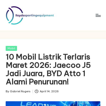
Skip
to
content
ll
lloydssportingequipment
o
y
Posted
Mobil
d
in
10 Mobil Listrik Terlaris
s
Maret 2026: Jaecoo J5
s
Jadi Juara, BYD Atto 1
p
Alami Penurunan!
o
By
Gabriel Rogers
April 14, 2026
rt
Posted
by
in