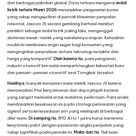
dari berbagai pabrikan global. Data terbaru mengenai
mobil
listrik terlaris Maret 2026
menunjukkan pergeseran posisi
yang cukup mengejutkan di puncak klasemen penjualan
nasional. Jaecoo J5 secara gemilang berhasil merebut
predikat sebagai mobil listrik paling laku, mengungguli
dominasi merek-merek yang sebelumnya mapan. Kehadiran
model ini membawa angin segar bagi konsumen yang
menginginkan perpaduan antara teknologi mutakhir dan
harga yang kompetitif.
Oleh karena itu
, para pengamat
industri otomotif kini mulai memperhitungkan kekuatan baru
dari pemain-pemain otomotif asal Tiongkok tersebut.
Hasilnya
, banyak konsumen mulai melirik Jaecoo J5 karena
menawarkan fitur kenyamanan dan daya jelajah baterai
yang sangat memadai untuk mobilitas perkotaan. Para analis
mendasarkan kesuksesan ini pada strategi pemasaran yang
agresif serta ketersediaan unit yang melimpah di berbagai
diler resmi.
Di samping itu
, BYD Atto 1 justru harus menerima
kenyataan pahit dengan penurunan angka penjualan yang
cukup signifikan pada periode ini.
Maka dari itu
, fluktuasi