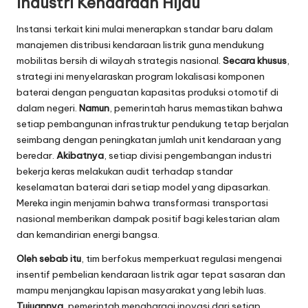
Industri Kendaraan Hijau
Instansi terkait kini mulai menerapkan standar baru dalam
manajemen distribusi kendaraan listrik guna mendukung
mobilitas bersih di wilayah strategis nasional.
Secara khusus
,
strategi ini menyelaraskan program lokalisasi komponen
baterai dengan penguatan kapasitas produksi otomotif di
dalam negeri.
Namun
, pemerintah harus memastikan bahwa
setiap pembangunan infrastruktur pendukung tetap berjalan
seimbang dengan peningkatan jumlah unit kendaraan yang
beredar.
Akibatnya
, setiap divisi pengembangan industri
bekerja keras melakukan audit terhadap standar
keselamatan baterai dari setiap model yang dipasarkan.
Mereka ingin menjamin bahwa transformasi transportasi
nasional memberikan dampak positif bagi kelestarian alam
dan kemandirian energi bangsa.
Oleh sebab itu
, tim berfokus memperkuat regulasi mengenai
insentif pembelian kendaraan listrik agar tepat sasaran dan
mampu menjangkau lapisan masyarakat yang lebih luas.
Tujuannya
, pemerintah menghargai inovasi dari setiap