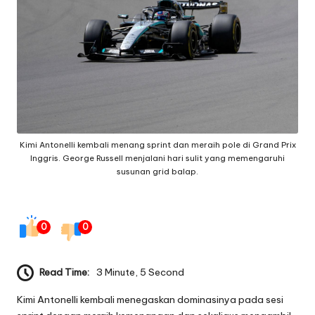
g
e
q
ui
p
m
Kimi Antonelli kembali menang sprint dan meraih pole di Grand Prix
e
Inggris. George Russell menjalani hari sulit yang memengaruhi
susunan grid balap.
n
t
0
0
Read Time:
3 Minute, 5 Second
Kimi Antonelli kembali menegaskan dominasinya pada sesi