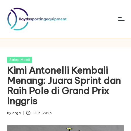
Skip
to
content
ll
lloydssportingequipment
o
y
Posted
Balap Mobil
d
in
Kimi Antonelli Kembali
s
Menang: Juara Sprint dan
s
Raih Pole di Grand Prix
p
Inggris
o
By
arga
Juli 5, 2026
rt
Posted
by
in