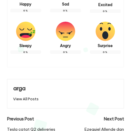
Happy
Sad
Excited
0
%
0
%
0
%
Sleepy
Angry
Surprise
0
%
0
%
0
%
arga
View All Posts
Post
Previous Post
Next Post
navigation
Tesla catat Q2 deliveries
Ezequiel Allende dan