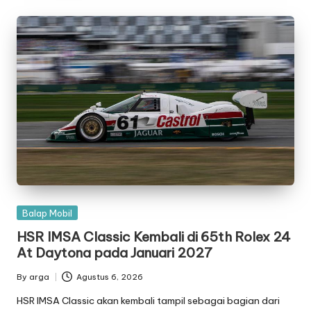
Posted
Balap Mobil
in
HSR IMSA Classic Kembali di 65th Rolex 24
At Daytona pada Januari 2027
By
arga
Agustus 6, 2026
Posted
by
HSR IMSA Classic akan kembali tampil sebagai bagian dari