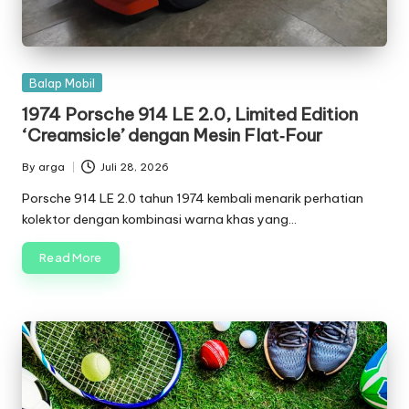
Posted
Balap Mobil
in
1974 Porsche 914 LE 2.0, Limited Edition
‘Creamsicle’ dengan Mesin Flat‑Four
By
arga
Juli 28, 2026
Posted
by
Porsche 914 LE 2.0 tahun 1974 kembali menarik perhatian
kolektor dengan kombinasi warna khas yang…
Read More