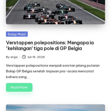
Posted
Balap Mobil
in
Verstappen polepositions: Mengapa ia
‘kehilangan’ tiga pole di GP Belgia
By
arga
Juli 16, 2026
Posted
by
Verstappen polepositions menjadi sorotan jelang putaran
Balap GP Belgia setelah tinjauan pra-acara mencatat
bahwa sang…
Read More