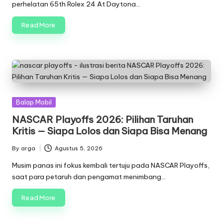
perhelatan 65th Rolex 24 At Daytona…
Read More
Posted
Balap Mobil
in
NASCAR Playoffs 2026: Pilihan Taruhan
Kritis — Siapa Lolos dan Siapa Bisa Menang
By
arga
Agustus 5, 2026
Posted
by
Musim panas ini fokus kembali tertuju pada NASCAR Playoffs,
saat para petaruh dan pengamat menimbang…
Read More