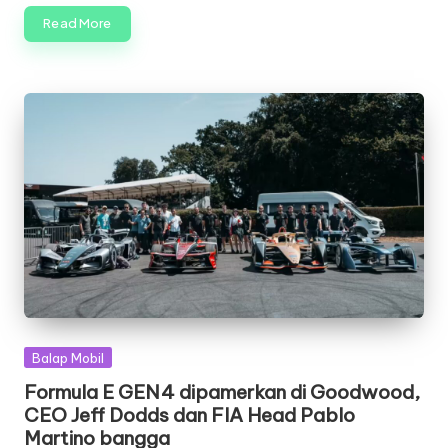
Read More
Posted
Balap Mobil
in
Formula E GEN4 dipamerkan di Goodwood,
CEO Jeff Dodds dan FIA Head Pablo
Martino bangga