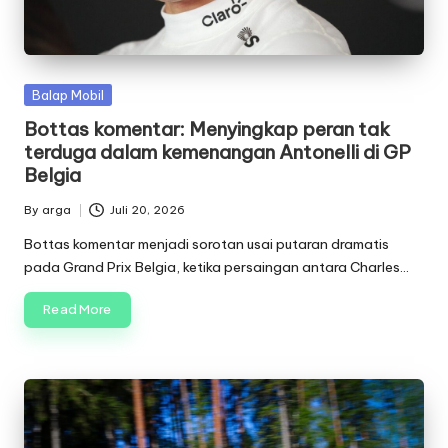
Posted
Balap Mobil
in
Bottas komentar: Menyingkap peran tak
terduga dalam kemenangan Antonelli di GP
Belgia
By
arga
Juli 20, 2026
Posted
by
Bottas komentar menjadi sorotan usai putaran dramatis
pada Grand Prix Belgia, ketika persaingan antara Charles…
Read More