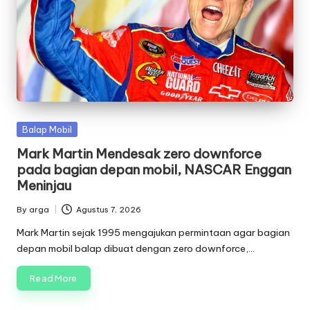
g
e
q
ui
p
Posted
m
Balap Mobil
in
Mark Martin Mendesak zero downforce
e
pada bagian depan mobil, NASCAR Enggan
n
Meninjau
t
By
arga
Agustus 7, 2026
Posted
by
Mark Martin sejak 1995 mengajukan permintaan agar bagian
depan mobil balap dibuat dengan zero downforce,…
Read More