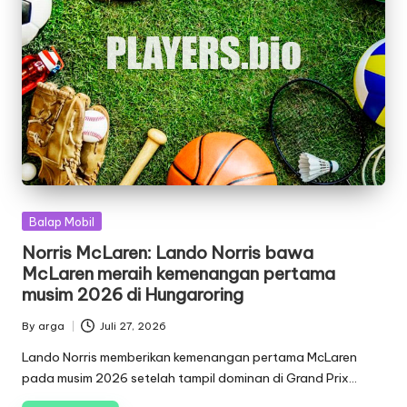
Posted
Balap Mobil
in
Norris McLaren: Lando Norris bawa
McLaren meraih kemenangan pertama
musim 2026 di Hungaroring
By
arga
Juli 27, 2026
Posted
by
Lando Norris memberikan kemenangan pertama McLaren
pada musim 2026 setelah tampil dominan di Grand Prix…