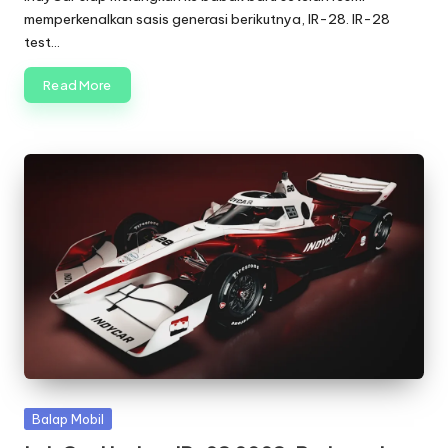
memperkenalkan sasis generasi berikutnya, IR-28. IR-28
test…
Read More
Posted
Balap Mobil
in