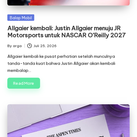
Posted
Balap Mobil
in
Allgaier kembali: Justin Allgaier menuju JR
Motorsports untuk NASCAR O’Reilly 2027
By
arga
Juli 25, 2026
Posted
by
Allgaier kembali ke pusat perhatian setelah munculnya
tanda-tanda kuat bahwa Justin Allgaier akan kembali
membalap…
Read More