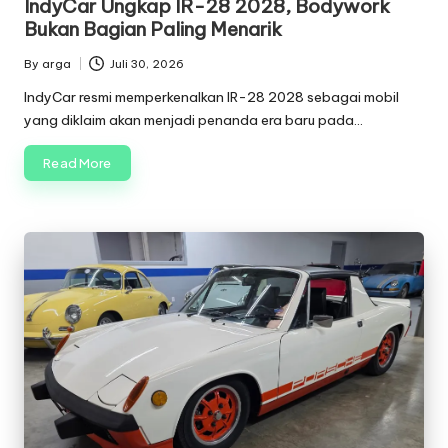
IndyCar Ungkap IR-28 2028, Bodywork
Bukan Bagian Paling Menarik
By
arga
Juli 30, 2026
Posted
by
IndyCar resmi memperkenalkan IR-28 2028 sebagai mobil
yang diklaim akan menjadi penanda era baru pada…
Read More