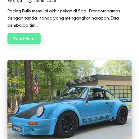
By
arga
Juli 18, 2026
Posted
by
Racing Bulls memulai akhir pekan di Spa-Francorchamps
dengan tanda-tanda yang mengangkat harapan. Dua
pembalap tim…
Read More