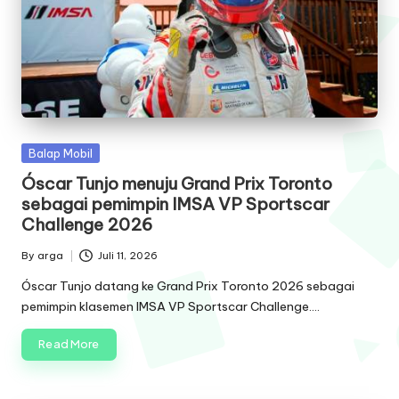
Posted
Balap Mobil
in
Óscar Tunjo menuju Grand Prix Toronto
sebagai pemimpin IMSA VP Sportscar
Challenge 2026
By
arga
Juli 11, 2026
Posted
by
Óscar Tunjo datang ke Grand Prix Toronto 2026 sebagai
pemimpin klasemen IMSA VP Sportscar Challenge.…
Read More