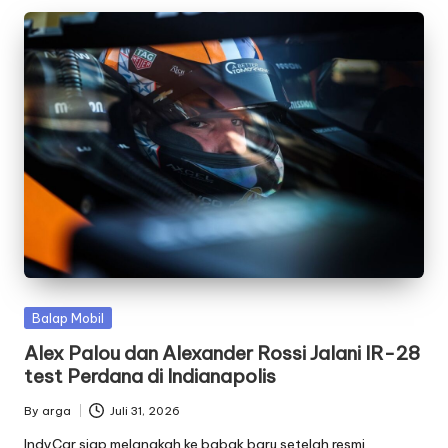
Posted
Balap Mobil
in
Alex Palou dan Alexander Rossi Jalani IR-28
test Perdana di Indianapolis
By
arga
Juli 31, 2026
Posted
by
IndyCar siap melangkah ke babak baru setelah resmi