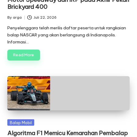
Brickyard 400
By
arga
Juli 22, 2026
Posted
by
Penyelenggara telah merilis daftar peserta untuk rangkaian
balap NASCAR yang akan berlangsung di Indianapolis.
Informasi…
Read More
Posted
Balap Mobil
in
Algoritma F1 Memicu Kemarahan Pembalap