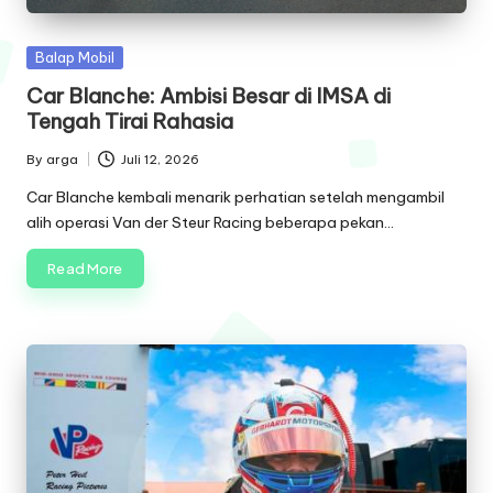
Posted
Balap Mobil
in
Car Blanche: Ambisi Besar di IMSA di
Tengah Tirai Rahasia
By
arga
Juli 12, 2026
Posted
by
Car Blanche kembali menarik perhatian setelah mengambil
alih operasi Van der Steur Racing beberapa pekan…
Read More