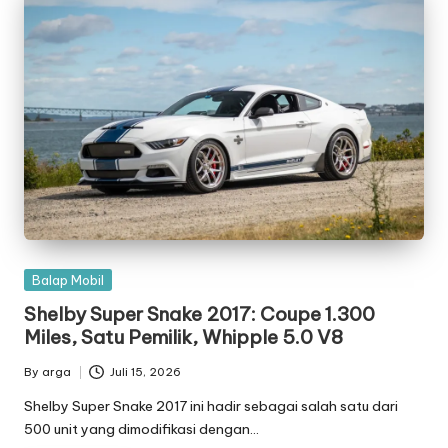
Posted
Balap Mobil
in
Shelby Super Snake 2017: Coupe 1.300
Miles, Satu Pemilik, Whipple 5.0 V8
By
arga
Juli 15, 2026
Posted
by
Shelby Super Snake 2017 ini hadir sebagai salah satu dari
500 unit yang dimodifikasi dengan…