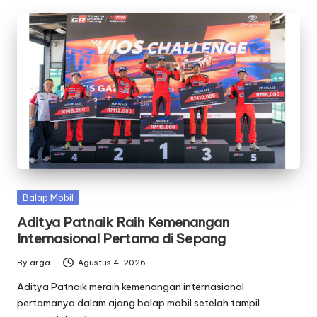
Posted
Balap Mobil
in
Aditya Patnaik Raih Kemenangan
Internasional Pertama di Sepang
By
arga
Agustus 4, 2026
Posted
by
Aditya Patnaik meraih kemenangan internasional
pertamanya dalam ajang balap mobil setelah tampil