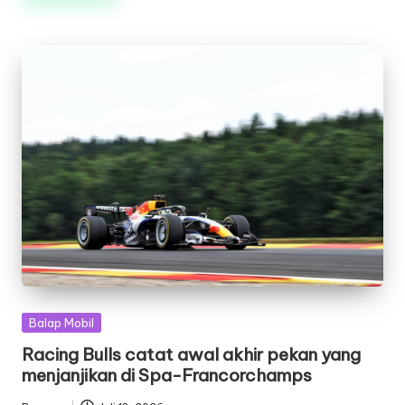
Posted
Balap Mobil
in
Racing Bulls catat awal akhir pekan yang
menjanjikan di Spa-Francorchamps