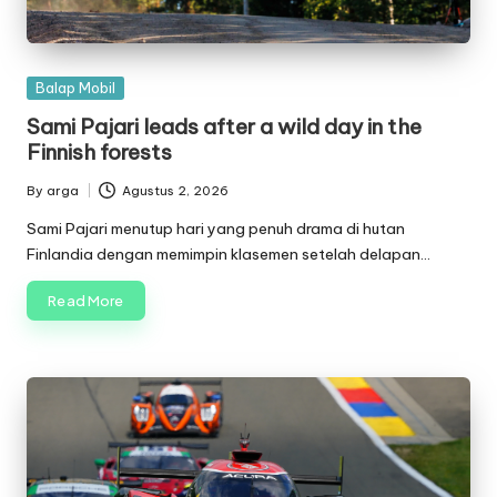
Posted
Balap Mobil
in
Sami Pajari leads after a wild day in the
Finnish forests
By
arga
Agustus 2, 2026
Posted
by
Sami Pajari menutup hari yang penuh drama di hutan
Finlandia dengan memimpin klasemen setelah delapan…
Read More