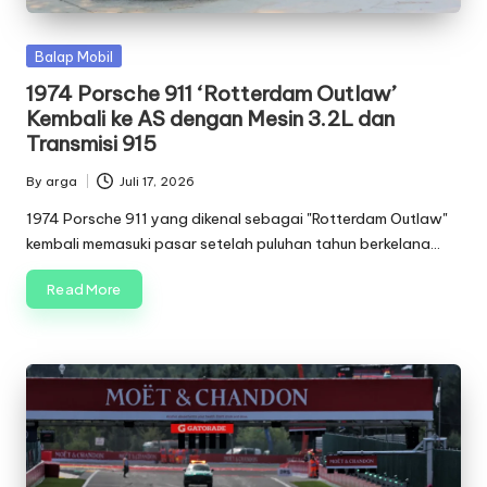
Posted
Balap Mobil
in
1974 Porsche 911 ‘Rotterdam Outlaw’
Kembali ke AS dengan Mesin 3.2L dan
Transmisi 915
By
arga
Juli 17, 2026
Posted
by
1974 Porsche 911 yang dikenal sebagai "Rotterdam Outlaw"
kembali memasuki pasar setelah puluhan tahun berkelana…
Read More