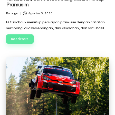
Pramusim
By
arga
Agustus 3, 2026
Posted
by
FC Sochaux menutup persiapan pramusim dengan catatan
seimbang: dua kemenangan, dua kekalahan, dan satu hasil…
Read More