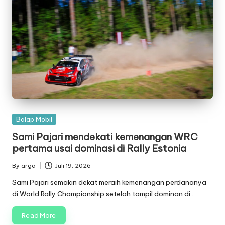
Posted
Balap Mobil
in
Sami Pajari mendekati kemenangan WRC
pertama usai dominasi di Rally Estonia
By
arga
Juli 19, 2026
Posted
by
Sami Pajari semakin dekat meraih kemenangan perdananya
di World Rally Championship setelah tampil dominan di…
Read More