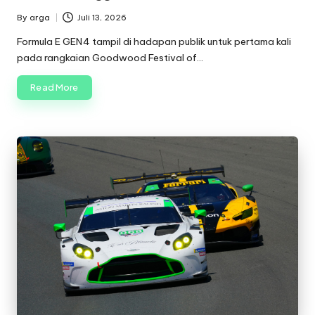
By
arga
Juli 13, 2026
Posted
by
Formula E GEN4 tampil di hadapan publik untuk pertama kali
pada rangkaian Goodwood Festival of…
Read More