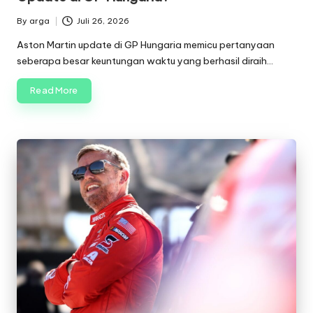
By
arga
Juli 26, 2026
Posted
by
Aston Martin update di GP Hungaria memicu pertanyaan
seberapa besar keuntungan waktu yang berhasil diraih…
Read More