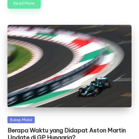
Read More
Posted
Balap Mobil
in
Berapa Waktu yang Didapat Aston Martin
Update di GP Hungaria?