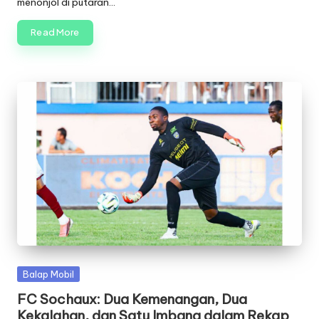
menonjol di putaran…
Read More
Posted
Balap Mobil
in
FC Sochaux: Dua Kemenangan, Dua
Kekalahan, dan Satu Imbang dalam Rekap