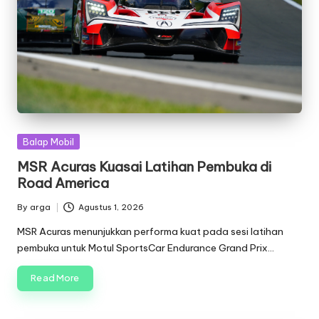
Posted
Balap Mobil
in
MSR Acuras Kuasai Latihan Pembuka di
Road America
By
arga
Agustus 1, 2026
Posted
by
MSR Acuras menunjukkan performa kuat pada sesi latihan
pembuka untuk Motul SportsCar Endurance Grand Prix…
Read More