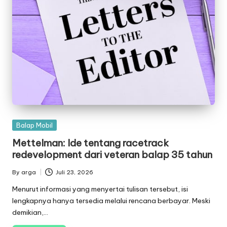
Posted
Balap Mobil
in
Mettelman: Ide tentang racetrack
redevelopment dari veteran balap 35 tahun
By
arga
Juli 23, 2026
Posted
by
Menurut informasi yang menyertai tulisan tersebut, isi
lengkapnya hanya tersedia melalui rencana berbayar. Meski
demikian,…