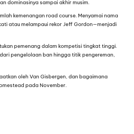
kan dominasinya sampai akhir musim.
jumlah kemenangan road course. Menyamai nama
ati atau melampaui rekor Jeff Gordon—menjadi
tukan pemenang dalam kompetisi tingkat tinggi.
, dari pengelolaan ban hingga titik pengereman,
aatkan oleh Van Gisbergen, dan bagaimana
a Homestead pada November.