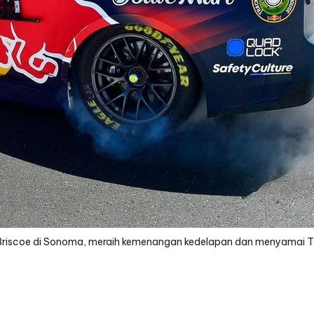
Briscoe di Sonoma, meraih kemenangan kedelapan dan menyamai T