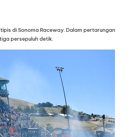
 tipis di Sonoma Raceway. Dalam pertarungan
iga persepuluh detik.