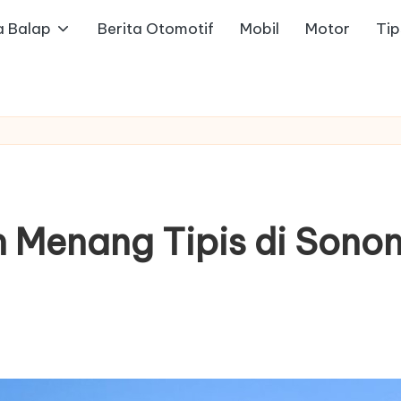
a Balap
Berita Otomotif
Mobil
Motor
Ti
 Menang Tipis di Sono