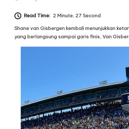
Read Time:
2 Minute, 27 Second
Shane van Gisbergen kembali menunjukkan keta
yang berlangsung sampai garis finis, Van Gisbe