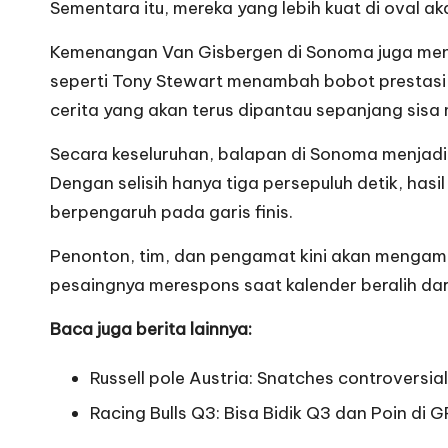
Sementara itu, mereka yang lebih kuat di oval 
Kemenangan Van Gisbergen di Sonoma juga meng
seperti Tony Stewart menambah bobot prestasi
cerita yang akan terus dipantau sepanjang sisa
Secara keseluruhan, balapan di Sonoma menjadi 
Dengan selisih hanya tiga persepuluh detik, has
berpengaruh pada garis finis.
Penonton, tim, dan pengamat kini akan menga
pesaingnya merespons saat kalender beralih da
Baca juga berita lainnya:
Russell pole Austria: Snatches controversi
Racing Bulls Q3: Bisa Bidik Q3 dan Poin di G