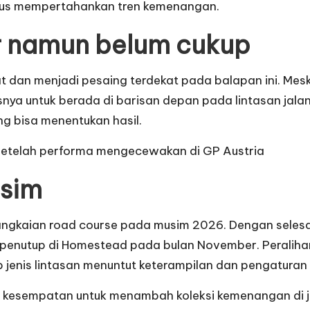
erus mempertahankan tren kemenangan.
r namun belum cukup
at dan menjadi pesaing terdekat pada balapan ini. M
nya untuk berada di barisan depan pada lintasan jalan
ng bisa menentukan hasil.
k’ setelah performa mengecewakan di GP Austria
usim
ngkaian road course pada musim 2026. Dengan selesain
n penutup di Homestead pada bulan November. Peraliha
ap jenis lintasan menuntut keterampilan dan pengatura
 kesempatan untuk menambah koleksi kemenangan di jeni