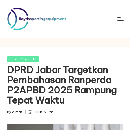
Skip
to
content
ll
lloydssportingequipment
o
y
Posted
Berita Otomotif
d
in
DPRD Jabar Targetkan
s
Pembahasan Ranperda
s
P2APBD 2025 Rampung
p
Tepat Waktu
o
By
dimas
Juli 8, 2026
rt
Posted
by
in