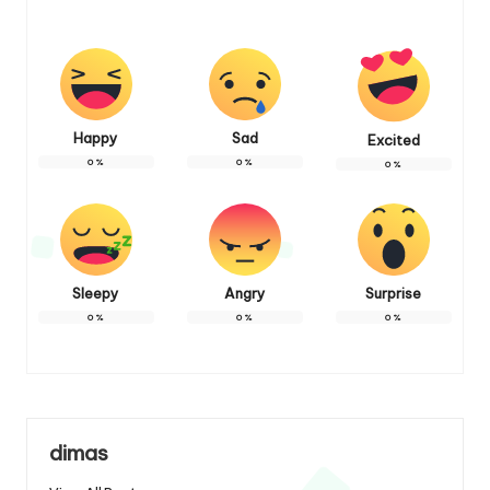
Happy
Sad
Excited
0
%
0
%
0
%
Sleepy
Angry
Surprise
0
%
0
%
0
%
dimas