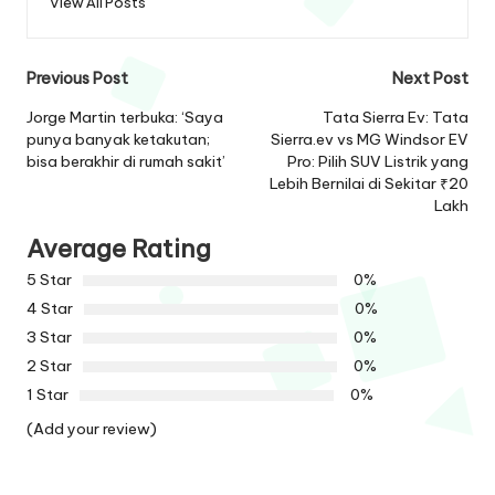
View All Posts
Post
Previous Post
Next Post
navigation
Jorge Martin terbuka: ‘Saya
Tata Sierra Ev: Tata
punya banyak ketakutan;
Sierra.ev vs MG Windsor EV
bisa berakhir di rumah sakit’
Pro: Pilih SUV Listrik yang
Lebih Bernilai di Sekitar ₹20
Lakh
Average Rating
5 Star
0%
4 Star
0%
3 Star
0%
2 Star
0%
1 Star
0%
(Add your review)