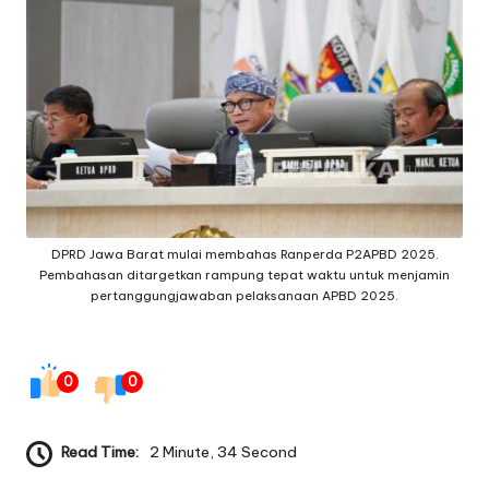
g
e
q
ui
p
m
e
DPRD Jawa Barat mulai membahas Ranperda P2APBD 2025.
Pembahasan ditargetkan rampung tepat waktu untuk menjamin
n
pertanggungjawaban pelaksanaan APBD 2025.
t
0
0
Read Time:
2 Minute, 34 Second