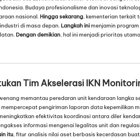
onesia. Budaya profesionalisme dan inovasi teknologi 
araan nasional.
Hingga sekarang
, kementerian terkai
industri di masa depan.
Langkah ini
menjamin program 
ulatan.
Dengan demikian
, hal ini menjadi prioritas uta
kan Tim Akselerasi IKN
Monitorin
rwenang memantau peredaran unit kendaraan langka sec
si mempercepat pengiriman laporan data kepemilikan mel
l meningkatkan efektivitas koordinasi antara diler ke
ngakses informasi mengenai legalitas unit dan regul
in itu
, fitur analisis nilai aset berbasis kecerdasan bu