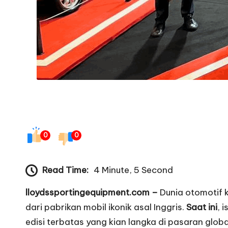
t
0
0
Read Time:
4 Minute, 5 Second
lloydssportingequipment.com –
Dunia otomotif k
dari pabrikan mobil ikonik asal Inggris.
Saat ini
, 
edisi terbatas yang kian langka di pasaran globa