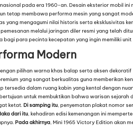
rnasional pada era 1960-an. Desain eksterior mobil ini
n tetap membawa performa mesin yang sangat modern.
as yang mengagumi nilai historis serta eksklusivitas k
emesanan melalui jaringan diler resmi yang telah ditu
bagi para pecinta kecepatan yang ingin memiliki unit i
Performa Modern
r dengan pilihan warna khas balap serta aksen dekorati
l premium yang sangat berkualitas guna memberikan 
 tetap tersedia dalam ruang kabin yang kental dengan 
i bertujuan untuk membuktikan bahwa warisan sejarah
at ketat.
Di samping itu
, penyematan plakat nomor ser
aka dari itu
, kehadiran edisi kemenangan ini memperte
apnya.
Pada akhirnya
, Mini 1965 Victory Edition akan me