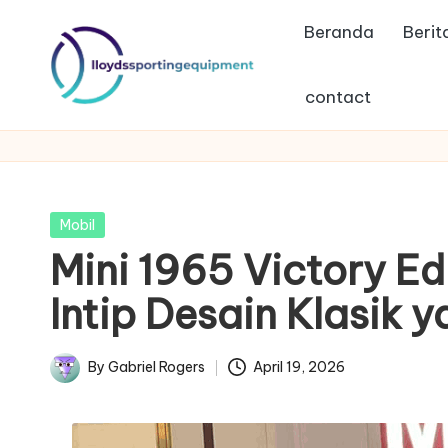
Beranda
Berit
Skip
to
contact
content
ll
lloydssportingequipment
o
y
Posted
Mobil
d
in
Mini 1965 Victory Ed
s
Intip Desain Klasik 
s
By
Gabriel Rogers
April 19, 2026
p
Posted
by
o