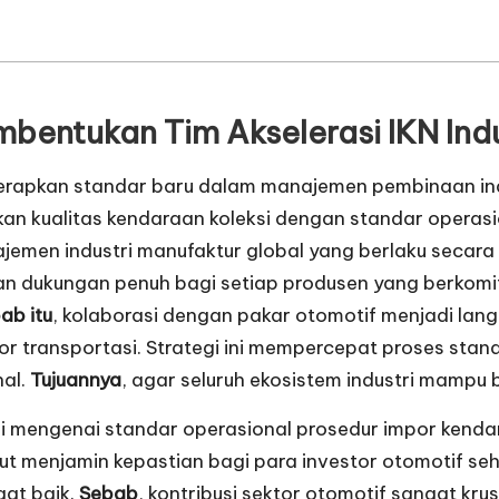
bentukan Tim Akselerasi IKN
Ind
nerapkan standar baru dalam manajemen pembinaan indu
askan kualitas kendaraan koleksi dengan standar operas
jemen industri manufaktur global yang berlaku secara
an dukungan penuh bagi setiap produsen yang berkom
ab itu
, kolaborasi dengan pakar otomotif menjadi lang
r transportasi. Strategi ini mempercepat proses standa
nal.
Tujuannya
, agar seluruh ekosistem industri mampu
asi mengenai standar operasional prosedur impor kend
ebut menjamin kepastian bagi para investor otomotif se
gat baik.
Sebab
, kontribusi sektor otomotif sangat kr