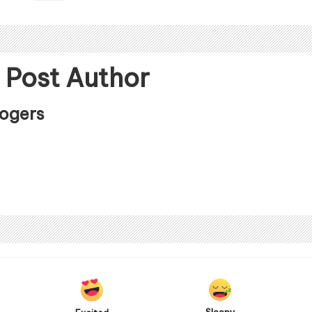
 Post Author
Rogers
Sleepy