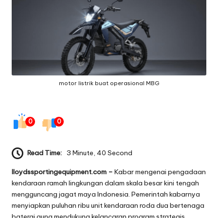
g
e
q
ui
p
motor listrik buat operasional MBG
m
e
0
0
n
t
Read Time:
3 Minute, 40 Second
lloydssportingequipment.com –
Kabar mengenai pengadaan
kendaraan ramah lingkungan dalam skala besar kini tengah
mengguncang jagat maya Indonesia. Pemerintah kabarnya
menyiapkan puluhan ribu unit kendaraan roda dua bertenaga
baterai guna mendukung kelancaran program strategis