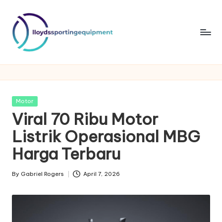
Skip
to
content
ll
lloydssportingequipment
o
y
Posted
Motor
d
in
Viral 70 Ribu Motor
s
Listrik Operasional MBG
s
Harga Terbaru
p
By
Gabriel Rogers
April 7, 2026
o
Posted
by
rt
in