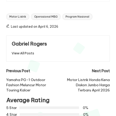
Tags:
Motor Listrik
Operasional MBG
Program Nasional
Last updated on April 6, 2026
Gabriel Rogers
View All Posts
Post
Previous Post
Next Post
navigation
Yamaha PG-1 Outdoor
Motor Listrik Honda Kena
Fashion Meluncur Motor
Diskon Jumbo Harga
Touring Kalcer
Terbaru April 2026
Average Rating
5 Star
0%
4 Star
0%