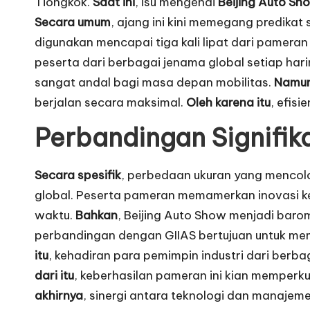
Tiongkok.
Saat ini
, isu mengenai
Beijing Auto Sh
Secara umum
, ajang ini kini memegang predikat
digunakan mencapai tiga kali lipat dari pameran
peserta dari berbagai jenama global setiap har
sangat andal bagi masa depan mobilitas.
Namu
berjalan secara maksimal.
Oleh karena itu
, efis
Perbandingan Signifik
Secara spesifik
, perbedaan ukuran yang mencol
global. Peserta pameran memamerkan inovasi ke
waktu.
Bahkan
, Beijing Auto Show menjadi baro
perbandingan dengan GIIAS bertujuan untuk memb
itu
, kehadiran para pemimpin industri dari berb
dari itu
, keberhasilan pameran ini kian memper
akhirnya
, sinergi antara teknologi dan manajeme