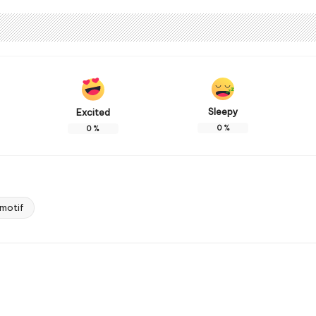
Sleepy
Excited
0
%
0
%
motif