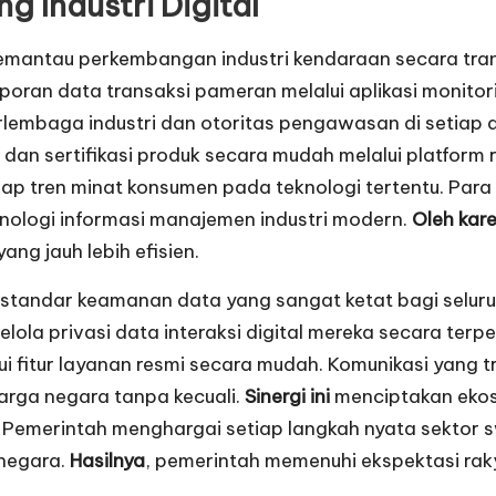
g Industri Digital
antau perkembangan industri kendaraan secara transpa
oran data transaksi pameran melalui aplikasi monitori
tarlembaga industri dan otoritas pengawasan di setiap
n sertifikasi produk secara mudah melalui platform re
dap tren minat konsumen pada teknologi tertentu. Par
knologi informasi manajemen industri modern.
Oleh kare
ang jauh lebih efisien.
si standar keamanan data yang sangat ketat bagi seluru
la privasi data interaksi digital mereka secara te
ui fitur layanan resmi secara mudah. Komunikasi yang
arga negara tanpa kecuali.
Sinergi ini
menciptakan ekosi
. Pemerintah menghargai setiap langkah nyata sektor 
negara.
Hasilnya
, pemerintah memenuhi ekspektasi rak