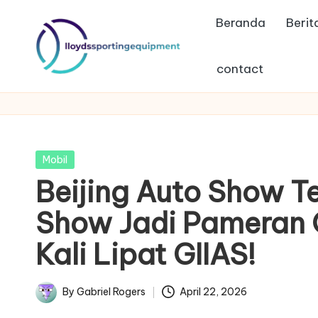
Beranda
Berit
Skip
to
contact
content
ll
lloydssportingequipment
o
y
Posted
Mobil
d
in
Beijing Auto Show Te
s
Show Jadi Pameran O
s
Kali Lipat GIIAS!
p
By
Gabriel Rogers
April 22, 2026
o
Posted
by