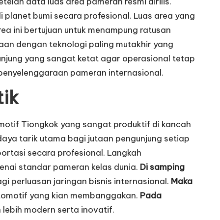
elah data luas area pameran resmi dirilis.
i planet bumi secara profesional. Luas area yang
area ini bertujuan untuk menampung ratusan
raan dengan teknologi paling mutakhir yang
unjung yang sangat ketat agar operasional tetap
m penyelenggaraan pameran internasional.
tik
otif Tiongkok yang sangat produktif di kancah
aya tarik utama bagi jutaan pengunjung setiap
portasi secara profesional. Langkah
genai standar pameran kelas dunia.
Di samping
i perluasan jaringan bisnis internasional.
Maka
 otomotif yang kian membanggakan.
Pada
lebih modern serta inovatif.