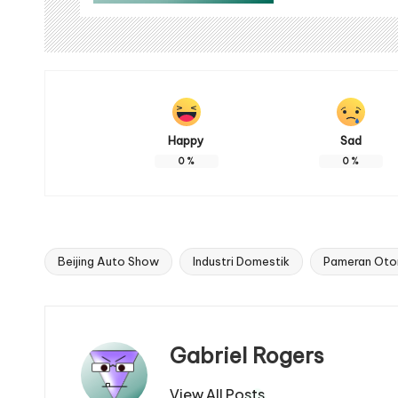
Happy
Sad
0
%
0
%
Beijing Auto Show
Industri Domestik
Pameran Oto
Tags:
Gabriel Rogers
View All Posts