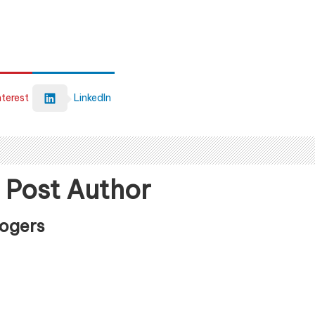
nterest
LinkedIn
 Post Author
Rogers