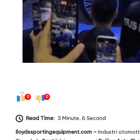
t
0
0
Read Time:
3 Minute, 6 Second
lloydssportingequipment.com –
Industri otomoti