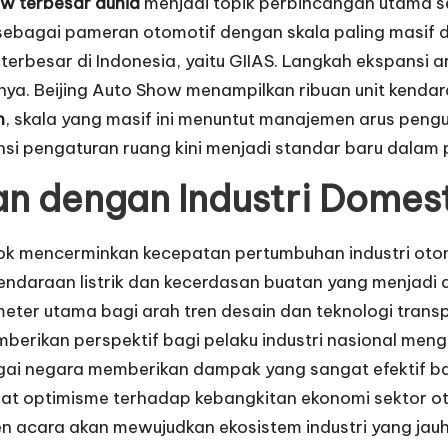
ow terbesar dunia
menjadi topik perbincangan utama set
 sebagai pameran otomotif dengan skala paling masif d
 terbesar di Indonesia, yaitu GIIAS. Langkah ekspansi 
inya. Beijing Auto Show menampilkan ribuan unit kenda
n
, skala yang masif ini menuntut manajemen arus peng
iensi pengaturan ruang kini menjadi standar baru dala
an dengan Industri Domes
ok mencerminkan kecepatan pertumbuhan industri otom
ndaraan listrik dan kecerdasan buatan yang menjadi d
meter utama bagi arah tren desain dan teknologi trans
erikan perspektif bagi pelaku industri nasional men
agai negara memberikan dampak yang sangat efektif bag
kuat optimisme terhadap kebangkitan ekonomi sektor
n acara akan mewujudkan ekosistem industri yang jauh 