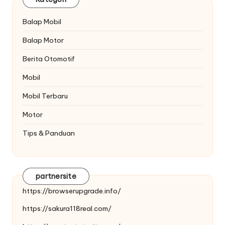
Balap Mobil
Balap Motor
Berita Otomotif
Mobil
Mobil Terbaru
Motor
Tips & Panduan
partnersite
https://browserupgrade.info/
https://sakura118real.com/