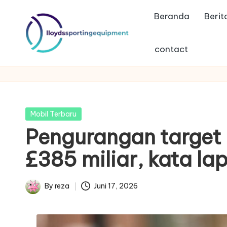
Beranda
Berit
Skip
to
contact
content
ll
lloydssportingequipment
o
y
Posted
Mobil Terbaru
d
in
Pengurangan target m
s
£385 miliar, kata la
s
By
reza
Juni 17, 2026
p
Posted
by
o