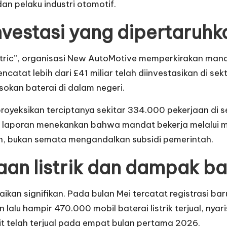
an pelaku industri otomotif.
nvestasi yang dipertaruhk
ectric”, organisasi New AutoMotive memperkirakan ma
catat lebih dari £41 miliar telah diinvestasikan di se
asokan baterai di dalam negeri.
proyeksikan terciptanya sekitar 334.000 pekerjaan di s
lis laporan menekankan bahwa mandat bekerja melalui
, bukan semata mengandalkan subsidi pemerintah.
aan listrik dan dampak b
enaikan signifikan. Pada bulan Mei tercatat registrasi 
lu hampir 470.000 mobil baterai listrik terjual, nyari
it telah terjual pada empat bulan pertama 2026.