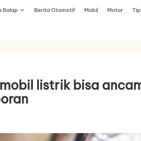
a Balap
Berita Otomotif
Mobil
Motor
Ti
obil listrik bisa anca
poran