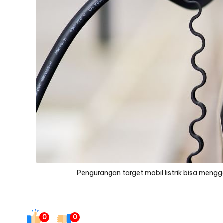
t
Pengurangan target mobil listrik bisa meng
0
0