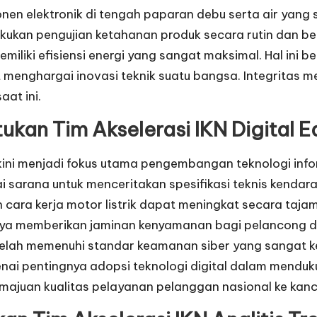
n elektronik di tengah paparan debu serta air yang sa
akukan pengujian ketahanan produk secara rutin dan b
memiliki efisiensi energi yang sangat maksimal. Hal ini 
t menghargai inovasi teknik suatu bangsa. Integritas m
aat ini.
kan Tim Akselerasi IKN
Digital 
i menjadi fokus utama pengembangan teknologi inform
i sarana untuk menceritakan spesifikasi teknis kendar
cara kerja motor listrik dapat meningkat secara tajam
an daya memberikan jaminan kenyamanan bagi pelancong 
elah memenuhi standar keamanan siber yang sangat ket
ai pentingnya adopsi teknologi digital dalam menduk
majuan kualitas pelayanan pelanggan nasional ke kanc