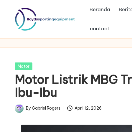
Beranda
Berit
Skip
to
contact
content
ll
lloydssportingequipment
o
y
Posted
Motor
d
in
Motor Listrik MBG T
s
Ibu-Ibu
s
By
Gabriel Rogers
April 12, 2026
p
Posted
by
o