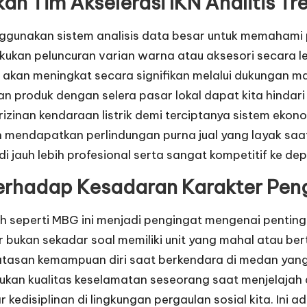
an Tim Akselerasi IKN
Analitis Tr
nggunakan sistem analisis data besar untuk memahami 
ukan peluncuran varian warna atau aksesori secara leb
ar akan meningkat secara signifikan melalui dukunga
an produk dengan selera pasar lokal dapat kita hindar
zinan kendaraan listrik demi terciptanya sistem ekonomi
mendapatkan perlindungan purna jual yang layak saat 
di jauh lebih profesional serta sangat kompetitif ke de
erhadap Kesadaran Karakter Pen
h seperti MBG ini menjadi pengingat mengenai penting
bukan sekadar soal memiliki unit yang mahal atau be
san kemampuan diri saat berkendara di medan yang s
kan kualitas keselamatan seseorang saat menjelajah a
 kedisiplinan di lingkungan pergaulan sosial kita. Ini