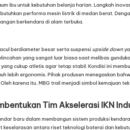
 kaum ibu untuk kebutuhan belanja harian. Langkah inov
uhkan performa mesin listrik di medan berat. Dengan
angan berkendara di alam terbuka.
pacul berdiameter besar serta suspensi
upside down
ya
lincahan yang sangat luar biasa saat melibas gundukan 
yang cukup atletis agar tetap stabil. Kondisi ini mem
 jauh lebih ergonomis. Pihak produsen menegaskan ba
Oleh karena itu, MBG trail menjadi simbol kemajuan tekn
bentukan Tim Akselerasi IKN
Indu
ndar baru dalam membangun sistem produksi kendaraan l
t keselarasan antara riset teknologi baterai dan kebu