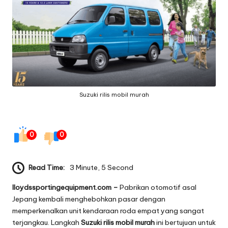
g
e
q
ui
p
Suzuki rilis mobil murah
m
e
n
0
0
t
Read Time:
3 Minute, 5 Second
lloydssportingequipment.com –
Pabrikan otomotif asal
Jepang kembali menghebohkan pasar dengan
memperkenalkan unit kendaraan roda empat yang sangat
terjangkau. Langkah
Suzuki rilis mobil murah
ini bertujuan untuk