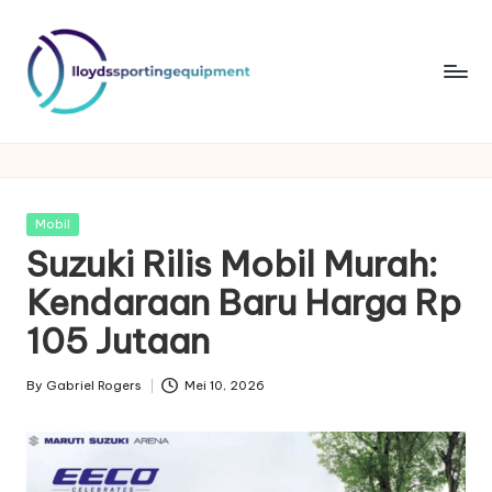
Skip
to
content
ll
lloydssportingequipment
o
y
Posted
Mobil
d
in
Suzuki Rilis Mobil Murah:
s
Kendaraan Baru Harga Rp
s
105 Jutaan
p
By
Gabriel Rogers
Mei 10, 2026
o
Posted
by
rt
in