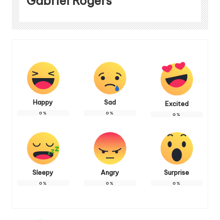
Gabriel Rogers
Happy
Sad
Excited
0
%
0
%
0
%
Sleepy
Angry
Surprise
0
%
0
%
0
%