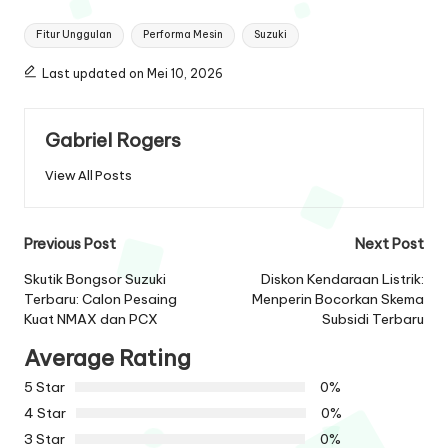
Tags:
Fitur Unggulan
Performa Mesin
Suzuki
Last updated on Mei 10, 2026
Gabriel Rogers
View All Posts
Post
Previous Post
Next Post
navigation
Skutik Bongsor Suzuki
Diskon Kendaraan Listrik:
Terbaru: Calon Pesaing
Menperin Bocorkan Skema
Kuat NMAX dan PCX
Subsidi Terbaru
Average Rating
5 Star
0%
4 Star
0%
3 Star
0%