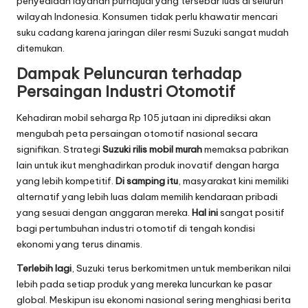
penyediaan layanan purnajual yang tersebar luas di seluruh
wilayah Indonesia. Konsumen tidak perlu khawatir mencari
suku cadang karena jaringan diler resmi Suzuki sangat mudah
ditemukan.
Dampak Peluncuran terhadap
Persaingan Industri Otomotif
Kehadiran mobil seharga Rp 105 jutaan ini diprediksi akan
mengubah peta persaingan otomotif nasional secara
signifikan. Strategi
Suzuki rilis mobil murah
memaksa pabrikan
lain untuk ikut menghadirkan produk inovatif dengan harga
yang lebih kompetitif.
Di samping itu
, masyarakat kini memiliki
alternatif yang lebih luas dalam memilih kendaraan pribadi
yang sesuai dengan anggaran mereka.
Hal ini
sangat positif
bagi pertumbuhan industri otomotif di tengah kondisi
ekonomi yang terus dinamis.
Terlebih lagi
, Suzuki terus berkomitmen untuk memberikan nilai
lebih pada setiap produk yang mereka luncurkan ke pasar
global. Meskipun isu ekonomi nasional sering menghiasi berita