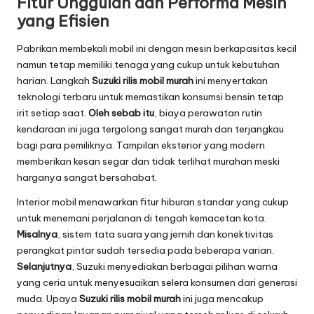
Fitur Unggulan dan Performa Mesin
yang Efisien
Pabrikan membekali mobil ini dengan mesin berkapasitas kecil
namun tetap memiliki tenaga yang cukup untuk kebutuhan
harian. Langkah
Suzuki rilis mobil murah
ini menyertakan
teknologi terbaru untuk memastikan konsumsi bensin tetap
irit setiap saat.
Oleh sebab itu
, biaya perawatan rutin
kendaraan ini juga tergolong sangat murah dan terjangkau
bagi para pemiliknya. Tampilan eksterior yang modern
memberikan kesan segar dan tidak terlihat murahan meski
harganya sangat bersahabat.
Interior mobil menawarkan fitur hiburan standar yang cukup
untuk menemani perjalanan di tengah kemacetan kota.
Misalnya
, sistem tata suara yang jernih dan konektivitas
perangkat pintar sudah tersedia pada beberapa varian.
Selanjutnya
, Suzuki menyediakan berbagai pilihan warna
yang ceria untuk menyesuaikan selera konsumen dari generasi
muda. Upaya
Suzuki rilis mobil murah
ini juga mencakup