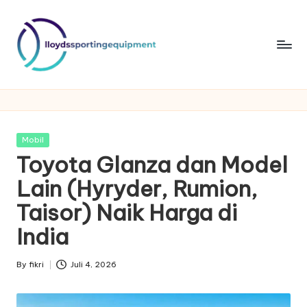
Skip
to
content
ll
lloydssportingequipment
o
y
Posted
Mobil
d
in
Toyota Glanza dan Model
s
Lain (Hyryder, Rumion,
s
Taisor) Naik Harga di
p
India
o
By
fikri
Juli 4, 2026
rt
Posted
by
in