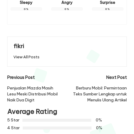
Sleepy
Angry
Surprise
0
%
0
%
0
%
fikri
View All Posts
Post
Previous Post
Next Post
navigation
Penjualan Mazda Masih
Berburu Mobil: Permintaan
Lesu Meski Distribusi Mobil
Teks Sumber Lengkap untuk
Naik Dua Digit
Menulis Ulang Artikel
Average Rating
5 Star
0%
4 Star
0%