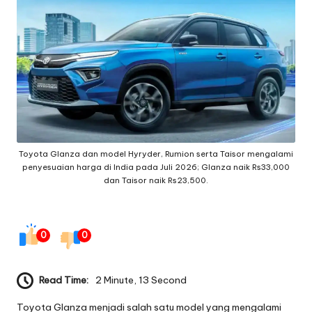
g
e
q
ui
p
m
Toyota Glanza dan model Hyryder, Rumion serta Taisor mengalami
e
penyesuaian harga di India pada Juli 2026; Glanza naik Rs33,000
n
dan Taisor naik Rs23,500.
t
0
0
Read Time:
2 Minute, 13 Second
Toyota Glanza menjadi salah satu model yang mengalami