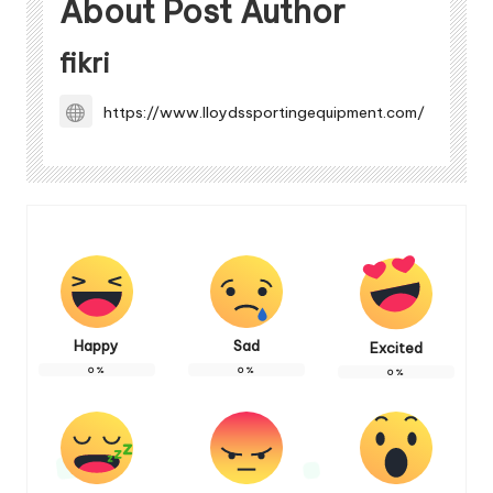
About Post Author
fikri
https://www.lloydssportingequipment.com/
Happy
Sad
Excited
0
%
0
%
0
%