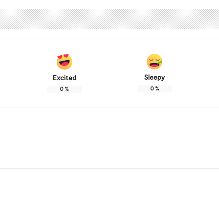
Sleepy
Excited
0
%
0
%