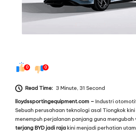
t
0
0
Read Time:
3 Minute, 31 Second
lloydssportingequipment.com –
Industri otomot
Sebuah perusahaan teknologi asal Tiongkok kini b
menempuh perjalanan panjang guna mengubah waj
terjang BYD jadi raja
kini menjadi perhatian uta