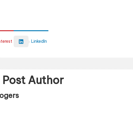
nterest
LinkedIn
 Post Author
Rogers