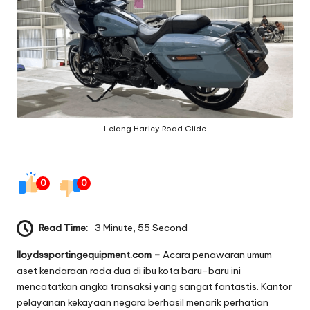
g
e
q
ui
p
Lelang Harley Road Glide
m
e
n
0
0
t
Read Time:
3 Minute, 55 Second
lloydssportingequipment.com –
Acara penawaran umum
aset kendaraan roda dua di ibu kota baru-baru ini
mencatatkan angka transaksi yang sangat fantastis. Kantor
pelayanan kekayaan negara berhasil menarik perhatian