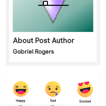
About Post Author
Gabriel Rogers
Happy
Sad
Excited
0
%
0
%