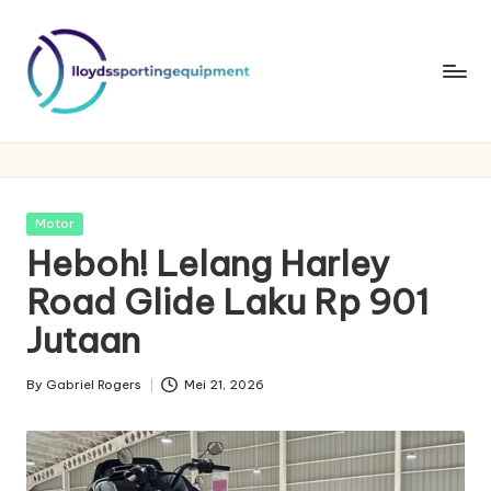
Skip
to
content
ll
lloydssportingequipment
o
y
Posted
Motor
d
in
Heboh! Lelang Harley
s
Road Glide Laku Rp 901
s
Jutaan
p
By
Gabriel Rogers
Mei 21, 2026
o
Posted
by
rt
in