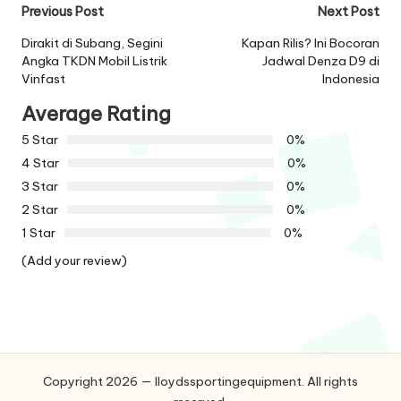
Post
Previous Post
Next Post
navigation
Dirakit di Subang, Segini
Kapan Rilis? Ini Bocoran
Angka TKDN Mobil Listrik
Jadwal Denza D9 di
Vinfast
Indonesia
Average Rating
5 Star
0%
4 Star
0%
3 Star
0%
2 Star
0%
1 Star
0%
(Add your review)
Copyright 2026 — lloydssportingequipment. All rights