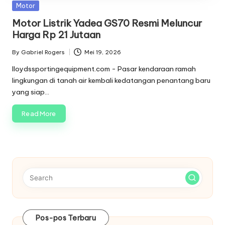
Posted
Motor
g
in
Motor Listrik Yadea GS70 Resmi Meluncur
e
Harga Rp 21 Jutaan
q
By
Gabriel Rogers
Mei 19, 2026
Posted
ui
by
lloydssportingequipment.com - Pasar kendaraan ramah
p
lingkungan di tanah air kembali kedatangan penantang baru
yang siap…
m
e
Read More
n
t
Pos-pos Terbaru