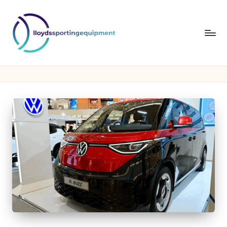
Skip
to
content
ll
lloydssportingequipment
o
y
d
s
s
p
o
rt
in