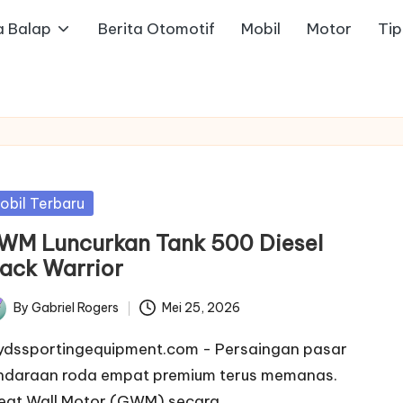
a Balap
Berita Otomotif
Mobil
Motor
Ti
sted
obil Terbaru
WM Luncurkan Tank 500 Diesel
lack Warrior
By
Gabriel Rogers
Mei 25, 2026
ted
oydssportingequipment.com - Persaingan pasar
ndaraan roda empat premium terus memanas.
eat Wall Motor (GWM) secara…