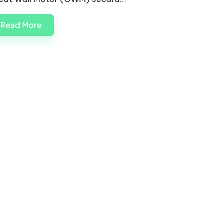
Read More