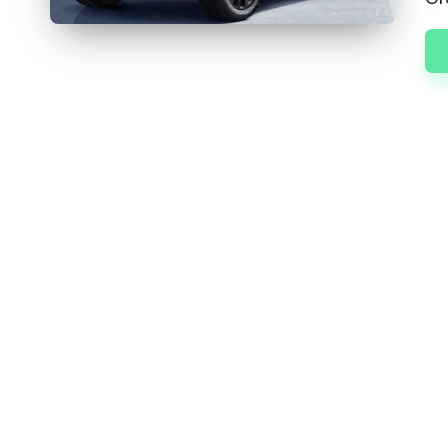
rt
in
g
e
q
ui
p
m
e
n