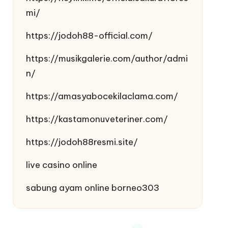
mi/
https://jodoh88-official.com/
https://musikgalerie.com/author/admi
n/
https://amasyabocekilaclama.com/
https://kastamonuveteriner.com/
https://jodoh88resmi.site/
live casino online
sabung ayam online borneo303