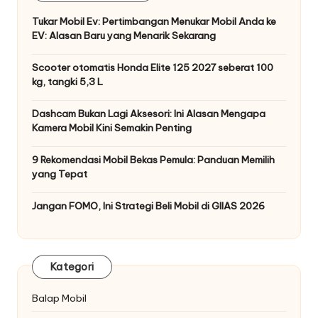
Tukar Mobil Ev: Pertimbangan Menukar Mobil Anda ke
EV: Alasan Baru yang Menarik Sekarang
Scooter otomatis Honda Elite 125 2027 seberat 100
kg, tangki 5,3 L
Dashcam Bukan Lagi Aksesori: Ini Alasan Mengapa
Kamera Mobil Kini Semakin Penting
9 Rekomendasi Mobil Bekas Pemula: Panduan Memilih
yang Tepat
Jangan FOMO, Ini Strategi Beli Mobil di GIIAS 2026
Kategori
Balap Mobil