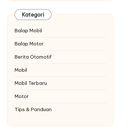
Kategori
Balap Mobil
Balap Motor
Berita Otomotif
Mobil
Mobil Terbaru
Motor
Tips & Panduan