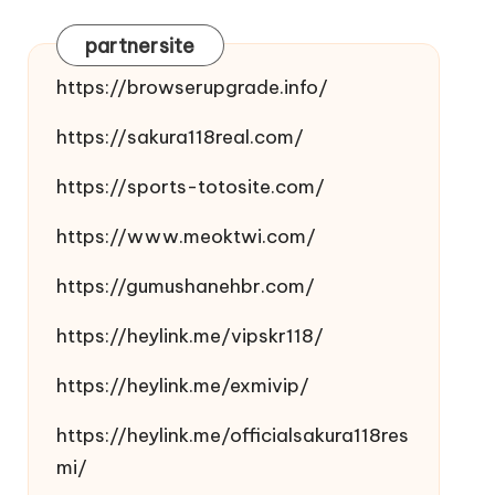
partnersite
https://browserupgrade.info/
https://sakura118real.com/
https://sports-totosite.com/
https://www.meoktwi.com/
https://gumushanehbr.com/
https://heylink.me/vipskr118/
https://heylink.me/exmivip/
https://heylink.me/officialsakura118res
mi/