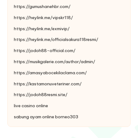
https://gumushanehbr.com/
https://heylink.me/vipskr118/
https://heylink.me/exmivip/
https://heylink.me/officialsakura118resmi/
https://jodoh88-official.com/
https://musikgalerie.com/author/admin/
https://amasyabocekilaclama.com/
https://kastamonuveteriner.com/
https://jodoh88resmi.site/
live casino online
sabung ayam online borneo303