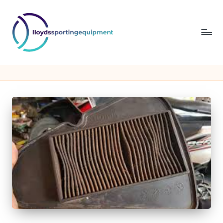
Skip
to
content
ll
lloydssportingequipment
o
y
d
s
s
p
o
rt
in