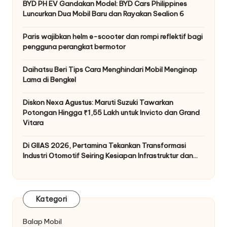
BYD PH EV Gandakan Model: BYD Cars Philippines
Luncurkan Dua Mobil Baru dan Rayakan Sealion 6
Paris wajibkan helm e-scooter dan rompi reflektif bagi
pengguna perangkat bermotor
Daihatsu Beri Tips Cara Menghindari Mobil Menginap
Lama di Bengkel
Diskon Nexa Agustus: Maruti Suzuki Tawarkan
Potongan Hingga ₹1,55 Lakh untuk Invicto dan Grand
Vitara
Di GIIAS 2026, Pertamina Tekankan Transformasi
Industri Otomotif Seiring Kesiapan Infrastruktur dan…
Kategori
Balap Mobil