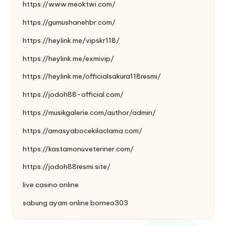
https://www.meoktwi.com/
https://gumushanehbr.com/
https://heylink.me/vipskr118/
https://heylink.me/exmivip/
https://heylink.me/officialsakura118resmi/
https://jodoh88-official.com/
https://musikgalerie.com/author/admin/
https://amasyabocekilaclama.com/
https://kastamonuveteriner.com/
https://jodoh88resmi.site/
live casino online
sabung ayam online borneo303