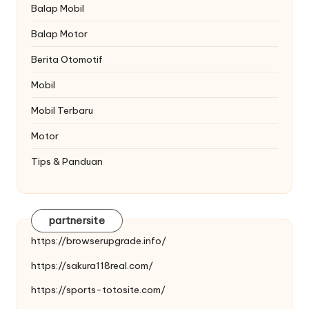
Balap Mobil
Balap Motor
Berita Otomotif
Mobil
Mobil Terbaru
Motor
Tips & Panduan
partnersite
https://browserupgrade.info/
https://sakura118real.com/
https://sports-totosite.com/