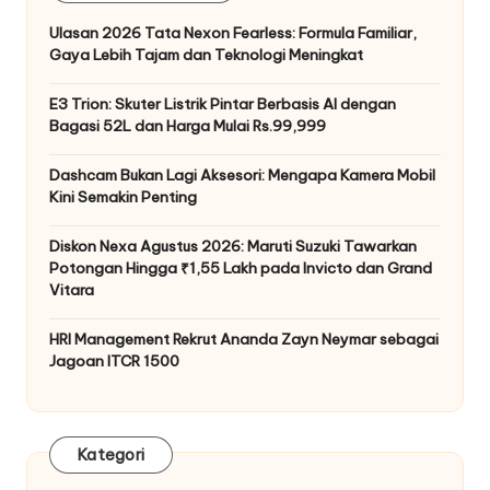
Ulasan 2026 Tata Nexon Fearless: Formula Familiar,
Gaya Lebih Tajam dan Teknologi Meningkat
E3 Trion: Skuter Listrik Pintar Berbasis AI dengan
Bagasi 52L dan Harga Mulai Rs.99,999
Dashcam Bukan Lagi Aksesori: Mengapa Kamera Mobil
Kini Semakin Penting
Diskon Nexa Agustus 2026: Maruti Suzuki Tawarkan
Potongan Hingga ₹1,55 Lakh pada Invicto dan Grand
Vitara
HRI Management Rekrut Ananda Zayn Neymar sebagai
Jagoan ITCR 1500
Kategori