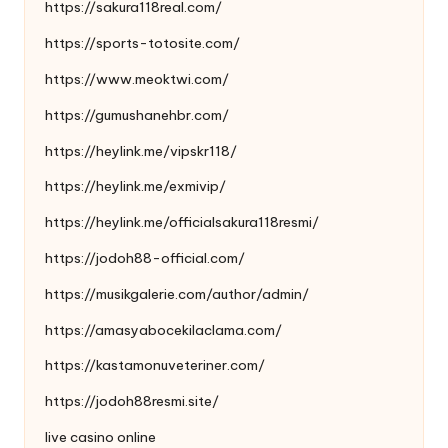
https://sakura118real.com/
https://sports-totosite.com/
https://www.meoktwi.com/
https://gumushanehbr.com/
https://heylink.me/vipskr118/
https://heylink.me/exmivip/
https://heylink.me/officialsakura118resmi/
https://jodoh88-official.com/
https://musikgalerie.com/author/admin/
https://amasyabocekilaclama.com/
https://kastamonuveteriner.com/
https://jodoh88resmi.site/
live casino online