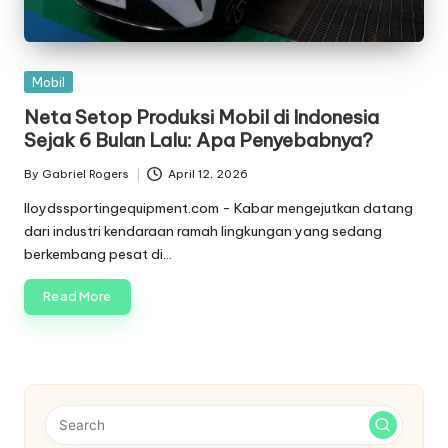
Posted
Mobil
in
Neta Setop Produksi Mobil di Indonesia
Sejak 6 Bulan Lalu: Apa Penyebabnya?
By
Gabriel Rogers
April 12, 2026
Posted
by
lloydssportingequipment.com - Kabar mengejutkan datang
dari industri kendaraan ramah lingkungan yang sedang
berkembang pesat di…
Read More