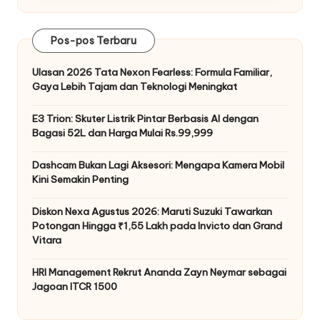
Pos-pos Terbaru
Ulasan 2026 Tata Nexon Fearless: Formula Familiar,
Gaya Lebih Tajam dan Teknologi Meningkat
E3 Trion: Skuter Listrik Pintar Berbasis AI dengan
Bagasi 52L dan Harga Mulai Rs.99,999
Dashcam Bukan Lagi Aksesori: Mengapa Kamera Mobil
Kini Semakin Penting
Diskon Nexa Agustus 2026: Maruti Suzuki Tawarkan
Potongan Hingga ₹1,55 Lakh pada Invicto dan Grand
Vitara
HRI Management Rekrut Ananda Zayn Neymar sebagai
Jagoan ITCR 1500