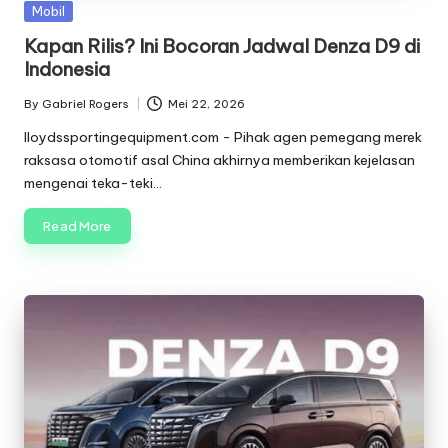
Posted
Mobil
g
in
Kapan Rilis? Ini Bocoran Jadwal Denza D9 di
e
Indonesia
q
By
Gabriel Rogers
Mei 22, 2026
Posted
ui
by
lloydssportingequipment.com - Pihak agen pemegang merek
p
raksasa otomotif asal China akhirnya memberikan kejelasan
mengenai teka-teki…
m
e
Read More
n
t