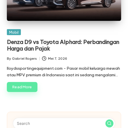
Posted
Mobil
in
Denza D9 vs Toyota Alphard: Perbandingan
Harga dan Pajak
By
Gabriel Rogers
Mei 7, 2026
Posted
by
lloydssportingequipment.com - Pasar mobil keluarga mewah
atau MPV premium di Indonesia saat ini sedang mengalami…
Read More