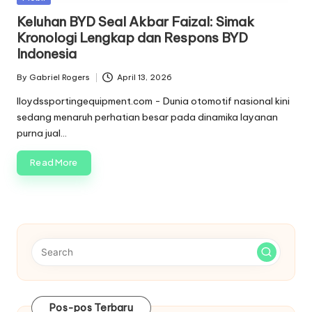
g
in
Keluhan BYD Seal Akbar Faizal: Simak
e
Kronologi Lengkap dan Respons BYD
Indonesia
q
By
Gabriel Rogers
April 13, 2026
ui
Posted
by
lloydssportingequipment.com - Dunia otomotif nasional kini
p
sedang menaruh perhatian besar pada dinamika layanan
m
purna jual…
e
Read More
n
t
Pos-pos Terbaru