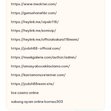
https://www.meoktwi.com/
https://gumushanehbr.com/
https://heylink.me/vipskr118/
https://heylink.me/exmivip/
https://heylink.me/officialsakura118resmi/
https://jodoh88-official.com/
https://musikgalerie.com/author/admin/
https://amasyabocekilaclama.com/
https://kastamonuveteriner.com/
https://jodoh88resmi.site/
live casino online
sabung ayam online borneo303