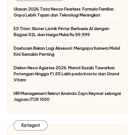
Ulasan 2026 Tata Nexon Fearless: Formula Familiar,
Gaya Lebih Tajam dan Teknologi Meningkat
E3 Trion: Skuter Listrik Pintar Berbasis AI dengan
Bagasi 52L dan Harga Mulai Rs.99,999
Dashcam Bukan Lagi Aksesori: Mengapa Kamera Mobil
Kini Semakin Penting
Diskon Nexa Agustus 2026: Maruti Suzuki Tawarkan
Potongan Hingga ₹1,55 Lakh pada Invicto dan Grand
Vitara
HRI Management Rekrut Ananda Zayn Neymar sebagai
Jagoan ITCR 1500
Kategori