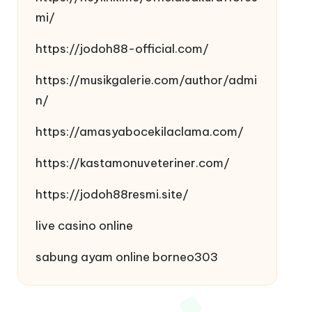
mi/
https://jodoh88-official.com/
https://musikgalerie.com/author/admi
n/
https://amasyabocekilaclama.com/
https://kastamonuveteriner.com/
https://jodoh88resmi.site/
live casino online
sabung ayam online borneo303