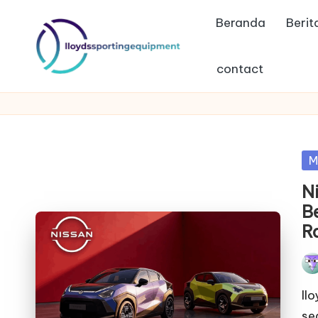
Beranda
Berit
Skip
to
contact
content
ll
lloydssportingequipment
o
y
Po
M
d
in
Ni
s
B
R
s
p
Pos
by
ll
o
se