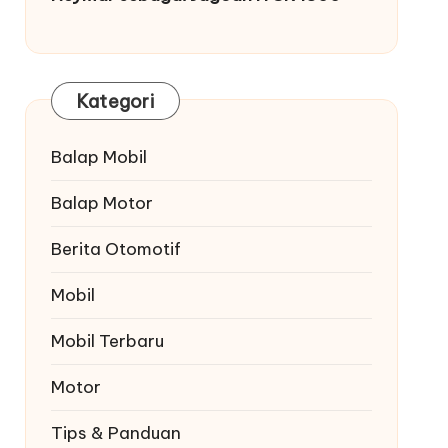
Kategori
Balap Mobil
Balap Motor
Berita Otomotif
Mobil
Mobil Terbaru
Motor
Tips & Panduan